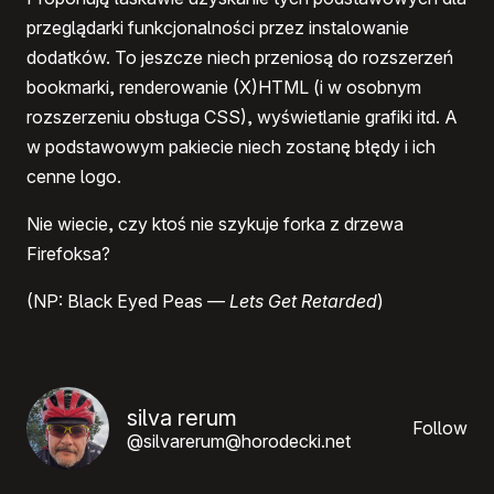
przeglądarki funkcjonalności przez instalowanie
dodatków. To jeszcze niech przeniosą do rozszerzeń
bookmarki, renderowanie (X)HTML (i w osobnym
rozszerzeniu obsługa
CSS
), wyświetlanie grafiki itd. A
w podstawowym pakiecie niech zostanę błędy i ich
cenne logo.
Nie wiecie, czy ktoś nie szykuje forka z drzewa
Firefoksa?
(NP: Black Eyed Peas —
Lets Get Retarded
)
silva rerum
Follow
@silvarerum@horodecki.net