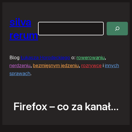
silva
Szukaj
rerum
Blog
Łukasza Horodeckiego
o:
rowerowaniu
,
nerdzeniu
,
bezmięsnym jedzeniu
,
rozrywce
i
innych
sprawach
.
Firefox – co za kanał…