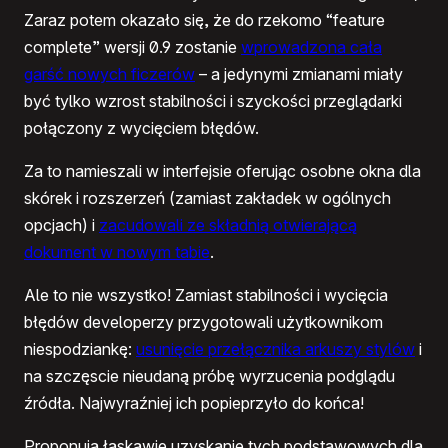
Zaraz potem okazało się, że do rzekomo “feature
complete” wersji 0.9 zostanie
wprowadzona cała
garść nowych ficzerów
– a jedynymi zmianami miały
być tylko wzrost stabilności i szyckości przeglądarki
połączony z wycięciem błędów.
Za to namieszali w interfejsie oferując osobne okna dla
skórek i rozszerzeń (zamiast zakładek w ogólnych
opcjach) i
zacudowali ze składnią otwierającą
dokument w nowym tabie
.
Ale to nie wszystko! Zamiast stabilności i wycięcia
błędów developerzy przygotowali użytkownikom
niespodziankę:
usunięcie przełącznika arkuszy stylów
i
na szczęscie nieudaną próbę wyrzucenia podglądu
źródła. Najwyraźniej ich popieprzyło do końca!
Proponują łaskawie uzyskanie tych podstawowych dla