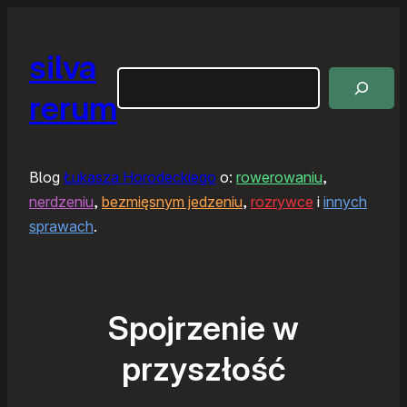
silva
Szukaj
rerum
Blog
Łukasza Horodeckiego
o:
rowerowaniu
,
nerdzeniu
,
bezmięsnym jedzeniu
,
rozrywce
i
innych
sprawach
.
Spojrzenie w
przyszłość