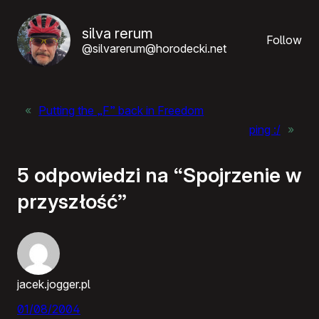
silva rerum
Follow
@silvarerum@horodecki.net
«
Putting the „F” back in Freedom
ping :/
»
5 odpowiedzi na “Spojrzenie w
przyszłość”
jacek.jogger.pl
01/08/2004