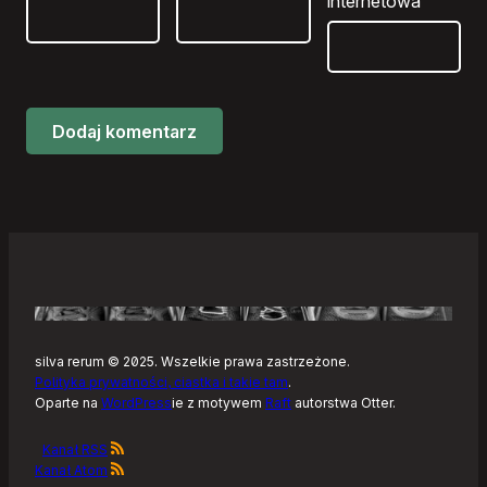
internetowa
silva rerum © 2025. Wszelkie prawa zastrzeżone.
Polityka prywatności, ciastka i takie tam
.
Oparte na
WordPress
ie z motywem
Raft
autorstwa Otter.
Kanał RSS
Kanał Atom