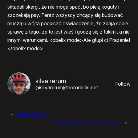
składali skargi, że nie moga spać, bo pieją koguty i
szczekają psy. Teraz wszyscy chcący się budować
muszą u wójta podpisać oświadczenie, że zdają sobie
sprawę z tego, że to jest wieś i godzą się z takimi, a nie
innymi warunkami. <obelix mode>Ale głupi ci Prażanie!
</obelix mode>
silva rerum
Follow
@silvarerum@horodecki.net
«
jabber.gda.pl?
Gadugadowcy i dane osobiste
»