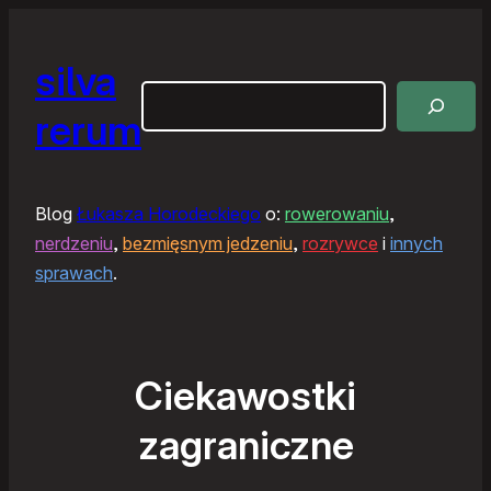
silva
Szukaj
rerum
Blog
Łukasza Horodeckiego
o:
rowerowaniu
,
nerdzeniu
,
bezmięsnym jedzeniu
,
rozrywce
i
innych
sprawach
.
Ciekawostki
zagraniczne