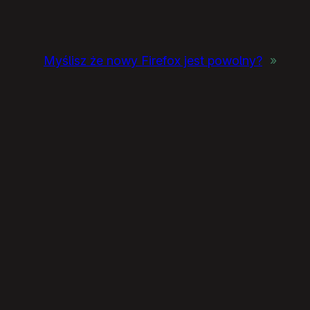
Myślisz że nowy Firefox jest powolny?
»