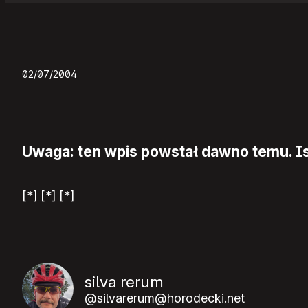
02/07/2004
Uwaga: ten wpis powstał dawno temu. Ist
[*] [*] [*]
silva rerum
@silvarerum@horodecki.net