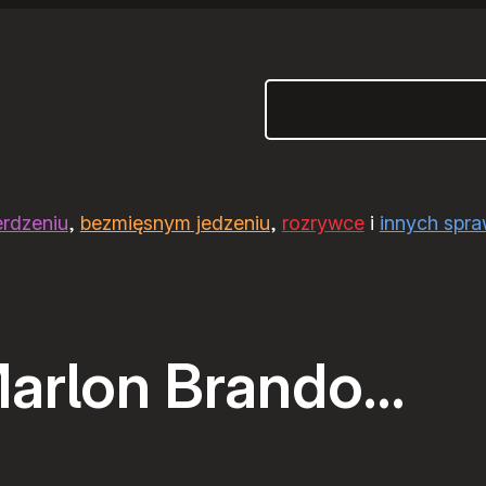
Szukaj
erdzeniu
,
bezmięsnym jedzeniu
,
rozrywce
i
innych spr
arlon Brando…