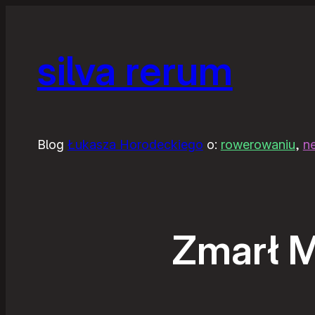
silva rerum
Blog
Łukasza Horodeckiego
o:
rowerowaniu
,
n
Zmarł M