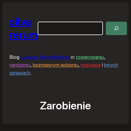
silva
Szukaj
rerum
Blog
Łukasza Horodeckiego
o:
rowerowaniu
,
nerdzeniu
,
bezmięsnym jedzeniu
,
rozrywce
i
innych
sprawach
.
Zarobienie