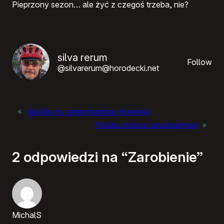
Pieprzony sezon… ale żyć z czegoś trzeba, nie?
silva rerum
Follow
@silvarerum@horodecki.net
«
da.killa vs. amerykańska dywersja
Polska stolica Linuksiarstwa
»
2 odpowiedzi na “Zarobienie”
MichalS