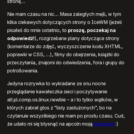
stronę…
Nie mam czasu na nic… Masa zaległych mejli, w tym
kilka ciekawych dotyczących strony o IceWM (jeżeli
pisałeś do mnie ostatnio, to
proszę, poczekaj na
odpowiedź!
), rozgrzebane plany dotyczące strony
(komentarze do zdjęć, wyczyszczenie kodu
XHTML
,
poprawki w
CSS
, …), filmy do obejrzenia, książki do
przeczytania, znajomi do odwiedzenia, fora i grupy do
potrollowania.
Jedyna rozrywka to wykradane ze snu nocne
przeglądanie kawałeczka sieci i poczytywanie
alt.pl.comp.os.linux.newbie – a i to tylko wątków, w
których zabrał głos z “listy zasłużonych”, bo na
czytanuie wszystkiego nie mam po prostu czasu. Cud,
że udało mi się błysnąć na apcoln moją
kaszanką
:)