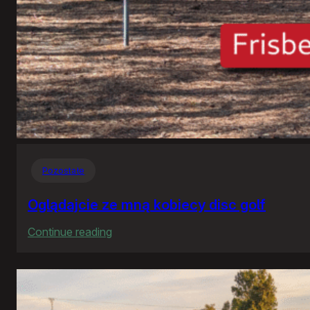
Pozostałe
Oglądajcie ze mną kobiecy disc golf
:
Continue reading
Oglądajcie
ze
mną
kobiecy