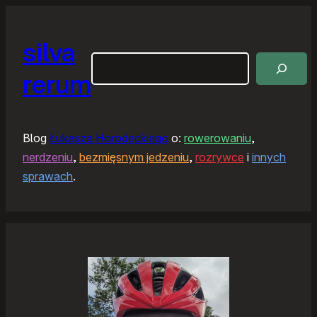
silva
Szukaj
rerum
Blog
Łukasza Horodeckiego
o:
rowerowaniu
,
nerdzeniu
,
bezmięsnym jedzeniu
,
rozrywce
i
innych
sprawach
.