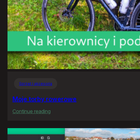
Sprzęt i akcesoria
Moje torby rowerowe
:
Continue reading
Moje
torby
rowerowe