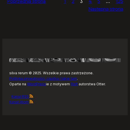
Poprzednia strona
1
2
3
4
5
…
125
i
Następna strona
żółtym
szlaku
Kaszubskiej
Marszruty
silva rerum © 2025. Wszelkie prawa zastrzeżone.
Polityka prywatności, ciastka i takie tam
.
Oparte na
WordPress
ie z motywem
Raft
autorstwa Otter.
Kanał RSS
Kanał Atom