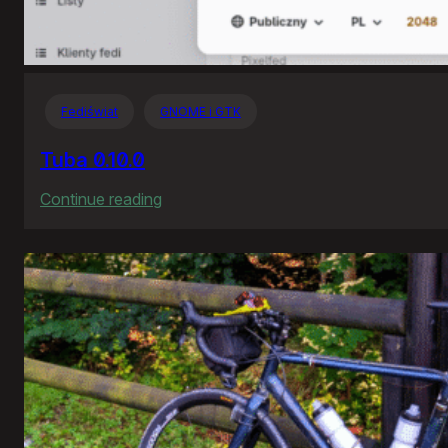
Fediświat
GNOME i GTK
Tuba 0.10.0
:
Continue reading
Tuba
0.10.0