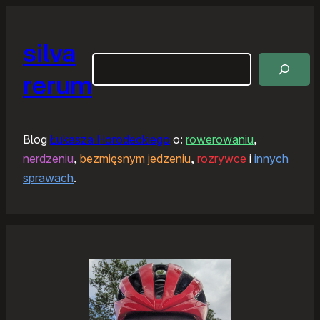
silva
Szukaj
rerum
Blog
Łukasza Horodeckiego
o:
rowerowaniu
,
nerdzeniu
,
bezmięsnym jedzeniu
,
rozrywce
i
innych
sprawach
.