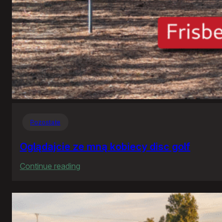
Pozostałe
Oglądajcie ze mną kobiecy disc golf
:
Continue reading
Oglądajcie
ze
mną
kobiecy