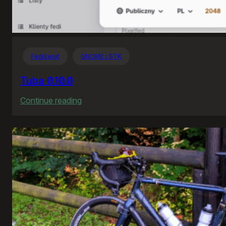
Fediświat
GNOME i GTK
Tuba 0.10.0
:
Continue reading
Tuba
0.10.0