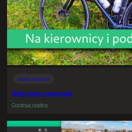
Sprzęt i akcesoria
Moje torby rowerowe
:
Continue reading
Moje
torby
rowerowe