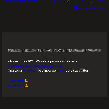
Poprzednia strona
1
2
3
4
5
…
125
i
Następna strona
żółtym
szlaku
Kaszubskiej
Marszruty
silva rerum © 2025. Wszelkie prawa zastrzeżone.
Polityka prywatności, ciastka i takie tam
.
Oparte na
WordPress
ie z motywem
Raft
autorstwa Otter.
Kanał RSS
Kanał Atom