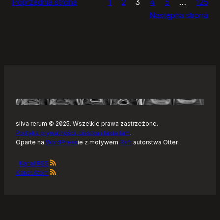
Poprzednia strona
1
2
3
4
5
…
125
i
Następna strona
żółtym
szlaku
Kaszubskiej
Marszruty
silva rerum © 2025. Wszelkie prawa zastrzeżone.
Polityka prywatności, ciastka i takie tam
.
Oparte na
WordPress
ie z motywem
Raft
autorstwa Otter.
Kanał RSS
Kanał Atom