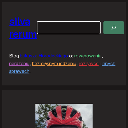
silva
Szukaj
rerum
Blog
Łukasza Horodeckiego
o:
rowerowaniu
,
nerdzeniu
,
bezmięsnym jedzeniu
,
rozrywce
i
innych
sprawach
.