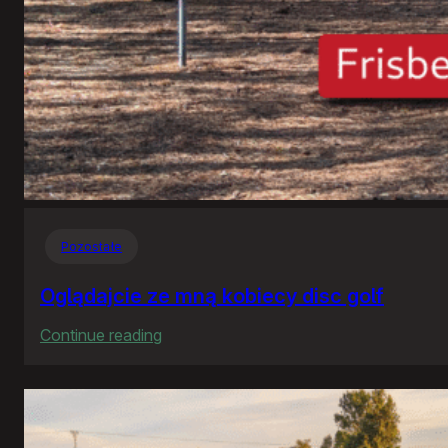
Pozostałe
Oglądajcie ze mną kobiecy disc golf
:
Continue reading
Oglądajcie
ze
mną
kobiecy