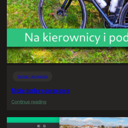
Sprzęt i akcesoria
Moje torby rowerowe
:
Continue reading
Moje
torby
rowerowe