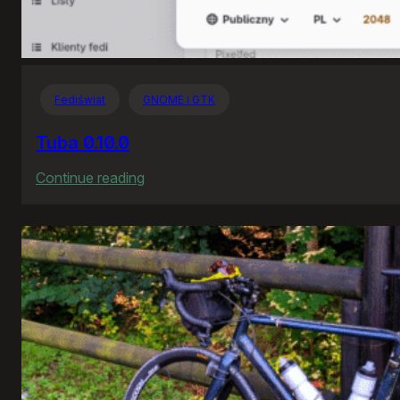
Fediświat
GNOME i GTK
Tuba 0.10.0
:
Continue reading
Tuba
0.10.0