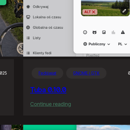
2025
Fediświat
GNOME i GTK
Tuba 0.10.0
:
Continue reading
Tuba
0.10.0