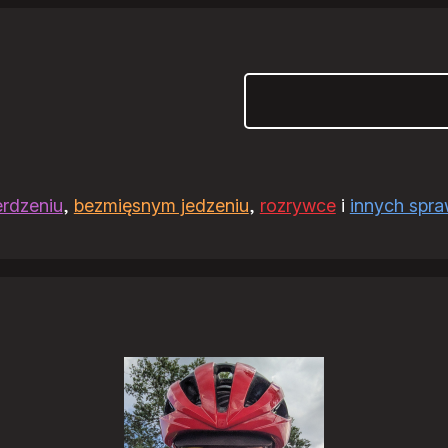
Szukaj
erdzeniu
,
bezmięsnym jedzeniu
,
rozrywce
i
innych spr