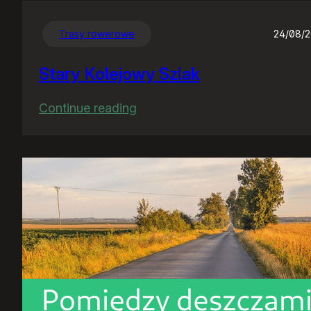
Trasy rowerowe
24/08/
Stary Kolejowy Szlak
:
Continue reading
Stary
Kolejowy
Szlak