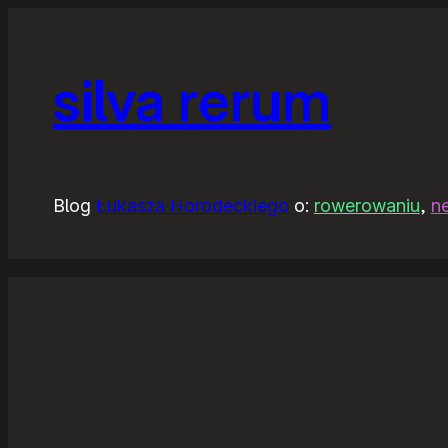
silva rerum
Blog
Łukasza Horodeckiego
o:
rowerowaniu
,
n