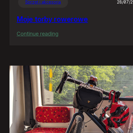
Sprzęt i akcesoria
28/07/
Moje torby rowerowe
:
Continue reading
Moje
torby
rowerowe