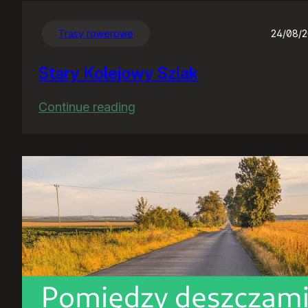
Trasy rowerowe
24/08/
Stary Kolejowy Szlak
:
Continue reading
Stary
Kolejowy
Szlak