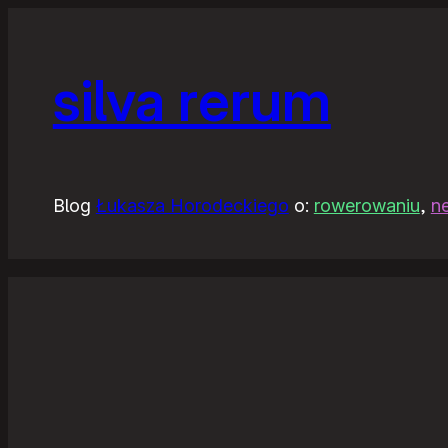
silva rerum
Blog
Łukasza Horodeckiego
o:
rowerowaniu
,
n