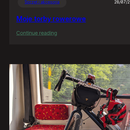
Sprzęt i akcesoria
28/07/
Moje torby rowerowe
:
Continue reading
Moje
torby
rowerowe