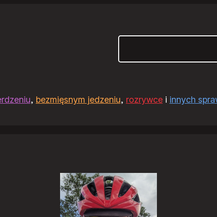
Szukaj
erdzeniu
,
bezmięsnym jedzeniu
,
rozrywce
i
innych spr