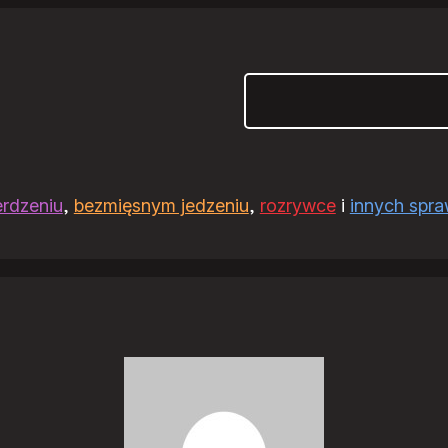
Szukaj
erdzeniu
,
bezmięsnym jedzeniu
,
rozrywce
i
innych spr