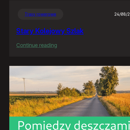
Trasy rowerowe
24/08/
Stary Kolejowy Szlak
:
Continue reading
Stary
Kolejowy
Szlak