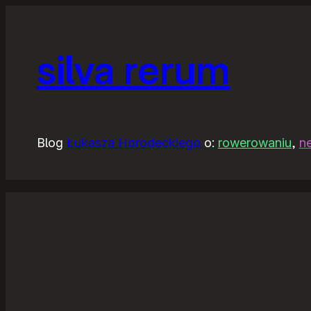
silva rerum
Blog
Łukasza Horodeckiego
o:
rowerowaniu
,
n