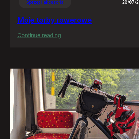
Sprzęt i akcesoria
28/07/
Moje torby rowerowe
:
Continue reading
Moje
torby
rowerowe