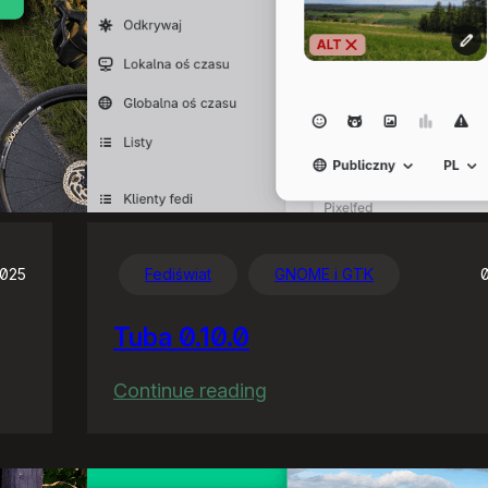
2025
Fediświat
GNOME i GTK
Tuba 0.10.0
:
Continue reading
Tuba
0.10.0