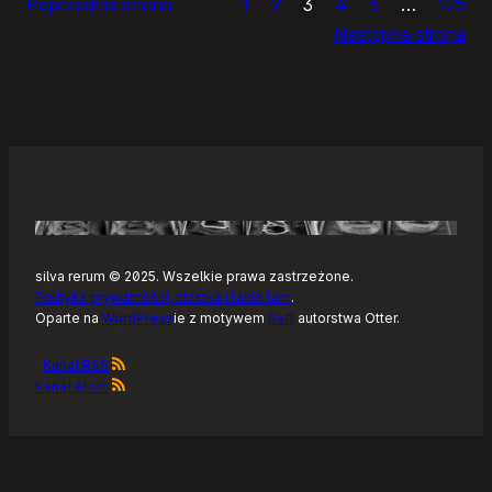
Poprzednia strona
1
2
3
4
5
…
125
i
Następna strona
żółtym
szlaku
Kaszubskiej
Marszruty
silva rerum © 2025. Wszelkie prawa zastrzeżone.
Polityka prywatności, ciastka i takie tam
.
Oparte na
WordPress
ie z motywem
Raft
autorstwa Otter.
Kanał RSS
Kanał Atom