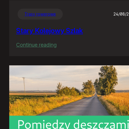
Trasy rowerowe
24/08/
Stary Kolejowy Szlak
:
Continue reading
Stary
Kolejowy
Szlak