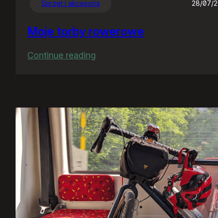
Sprzęt i akcesoria
28/07/
Moje torby rowerowe
:
Continue reading
Moje
torby
rowerowe