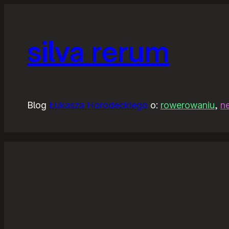
silva rerum
Blog
Łukasza Horodeckiego
o:
rowerowaniu
,
n