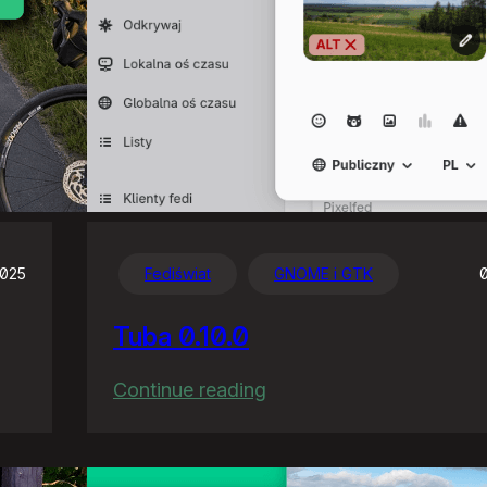
2025
Fediświat
GNOME i GTK
Tuba 0.10.0
:
Continue reading
Tuba
0.10.0