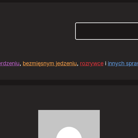
Szukaj
erdzeniu
,
bezmięsnym jedzeniu
,
rozrywce
i
innych spr