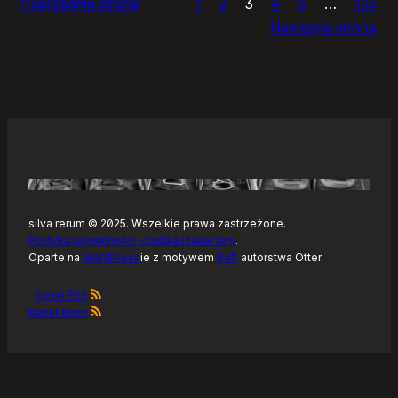
Poprzednia strona
1
2
3
4
5
…
125
i
Następna strona
żółtym
szlaku
Kaszubskiej
Marszruty
silva rerum © 2025. Wszelkie prawa zastrzeżone.
Polityka prywatności, ciastka i takie tam
.
Oparte na
WordPress
ie z motywem
Raft
autorstwa Otter.
Kanał RSS
Kanał Atom