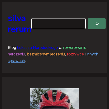
silva
Szukaj
rerum
Blog
Łukasza Horodeckiego
o:
rowerowaniu
,
nerdzeniu
,
bezmięsnym jedzeniu
,
rozrywce
i
innych
sprawach
.