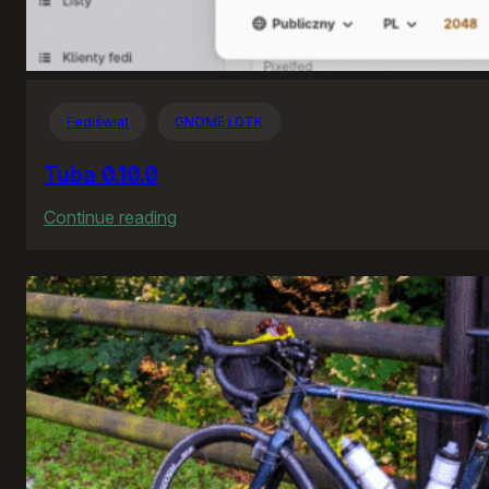
Fediświat
GNOME i GTK
Tuba 0.10.0
:
Continue reading
Tuba
0.10.0