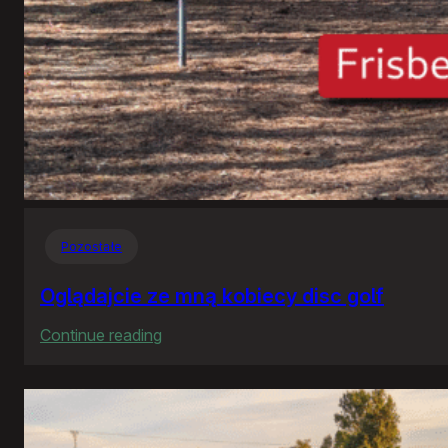
Pozostałe
Oglądajcie ze mną kobiecy disc golf
:
Continue reading
Oglądajcie
ze
mną
kobiecy