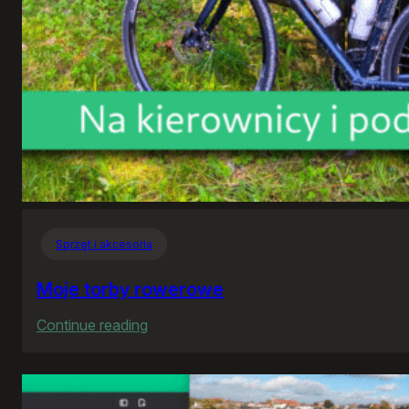
Sprzęt i akcesoria
Moje torby rowerowe
:
Continue reading
Moje
torby
rowerowe