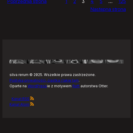
Poprzednia strona
1
2
3
4
5
…
125
i
Następna strona
żółtym
szlaku
Kaszubskiej
Marszruty
silva rerum © 2025. Wszelkie prawa zastrzeżone.
Polityka prywatności, ciastka i takie tam
.
Oparte na
WordPress
ie z motywem
Raft
autorstwa Otter.
Kanał RSS
Kanał Atom