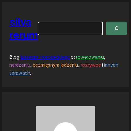
silva
Szukaj
rerum
Blog
Łukasza Horodeckiego
o:
rowerowaniu
,
nerdzeniu
,
bezmięsnym jedzeniu
,
rozrywce
i
innych
sprawach
.