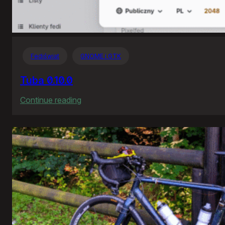
Fediświat
GNOME i GTK
Tuba 0.10.0
:
Continue reading
Tuba
0.10.0