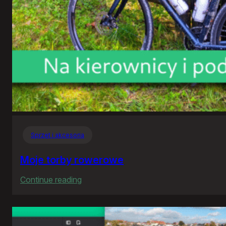
Sprzęt i akcesoria
Moje torby rowerowe
:
Continue reading
Moje
torby
rowerowe