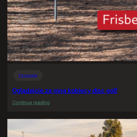
Pozostałe
Oglądajcie ze mną kobiecy disc golf
:
Continue reading
Oglądajcie
ze
mną
kobiecy