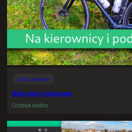
Sprzęt i akcesoria
Moje torby rowerowe
:
Continue reading
Moje
torby
rowerowe