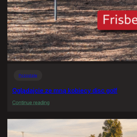
Pozostałe
Oglądajcie ze mną kobiecy disc golf
:
Continue reading
Oglądajcie
ze
mną
kobiecy