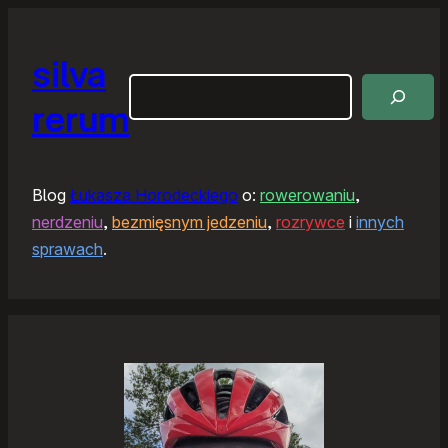
silva
Szukaj
rerum
Blog
Łukasza Horodeckiego
o:
rowerowaniu
,
nerdzeniu
,
bezmięsnym jedzeniu
,
rozrywce
i
innych
sprawach
.