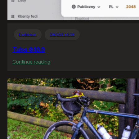
Fediświat
GNOME i GTK
Tuba 0.10.0
:
Continue reading
Tuba
0.10.0