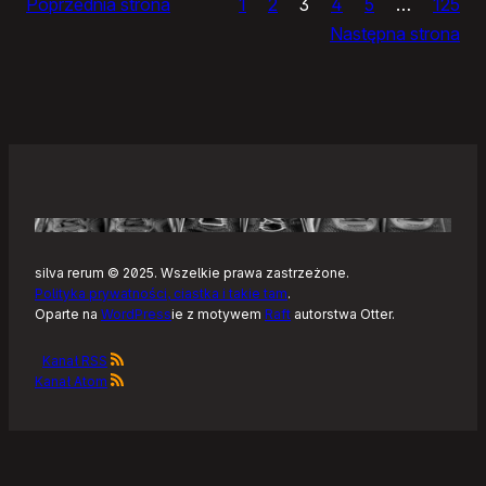
Poprzednia strona
1
2
3
4
5
…
125
i
Następna strona
żółtym
szlaku
Kaszubskiej
Marszruty
silva rerum © 2025. Wszelkie prawa zastrzeżone.
Polityka prywatności, ciastka i takie tam
.
Oparte na
WordPress
ie z motywem
Raft
autorstwa Otter.
Kanał RSS
Kanał Atom