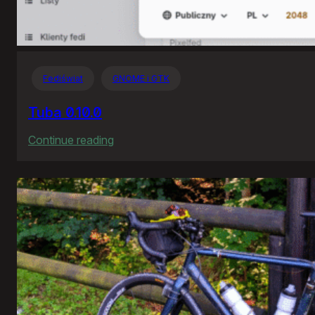
Fediświat
GNOME i GTK
Tuba 0.10.0
:
Continue reading
Tuba
0.10.0