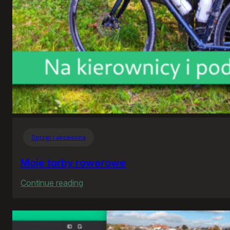
Sprzęt i akcesoria
Moje torby rowerowe
:
Continue reading
Moje
torby
rowerowe