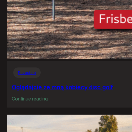
Pozostałe
Oglądajcie ze mną kobiecy disc golf
:
Continue reading
Oglądajcie
ze
mną
kobiecy