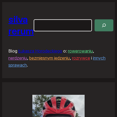
silva
Szukaj
rerum
Blog
Łukasza Horodeckiego
o:
rowerowaniu
,
nerdzeniu
,
bezmięsnym jedzeniu
,
rozrywce
i
innych
sprawach
.