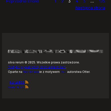
Poprzednia strona
1
2
3
4
5
…
125
i
Następna strona
żółtym
szlaku
Kaszubskiej
Marszruty
silva rerum © 2025. Wszelkie prawa zastrzeżone.
Polityka prywatności, ciastka i takie tam
.
Oparte na
WordPress
ie z motywem
Raft
autorstwa Otter.
Kanał RSS
Kanał Atom