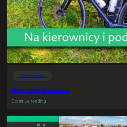
Sprzęt i akcesoria
Moje torby rowerowe
:
Continue reading
Moje
torby
rowerowe