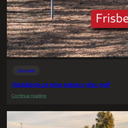
Pozostałe
Oglądajcie ze mną kobiecy disc golf
:
Continue reading
Oglądajcie
ze
mną
kobiecy