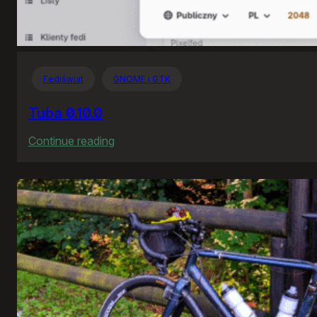
Fediświat
GNOME i GTK
Tuba 0.10.0
:
Continue reading
Tuba
0.10.0