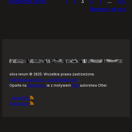
Poprzednia strona
1
2
3
4
5
…
125
i
Następna strona
żółtym
szlaku
Kaszubskiej
Marszruty
silva rerum © 2025. Wszelkie prawa zastrzeżone.
Polityka prywatności, ciastka i takie tam
.
Oparte na
WordPress
ie z motywem
Raft
autorstwa Otter.
Kanał RSS
Kanał Atom