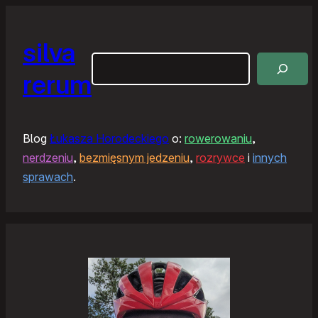
silva
Szukaj
rerum
Blog
Łukasza Horodeckiego
o:
rowerowaniu
,
nerdzeniu
,
bezmięsnym jedzeniu
,
rozrywce
i
innych
sprawach
.