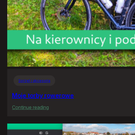
Sprzęt i akcesoria
Moje torby rowerowe
:
Continue reading
Moje
torby
rowerowe