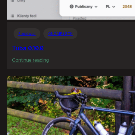
Fediświat
GNOME i GTK
Tuba 0.10.0
:
Continue reading
Tuba
0.10.0