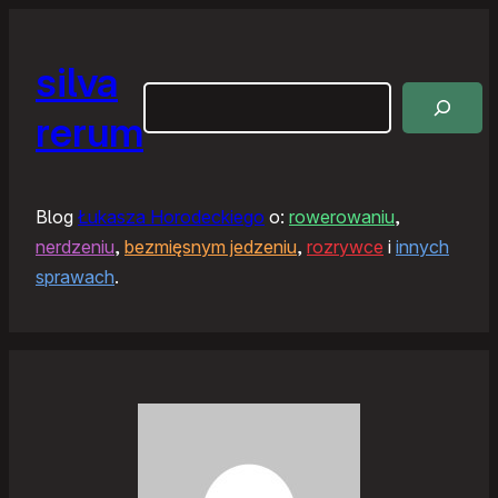
silva
Szukaj
rerum
Blog
Łukasza Horodeckiego
o:
rowerowaniu
,
nerdzeniu
,
bezmięsnym jedzeniu
,
rozrywce
i
innych
sprawach
.