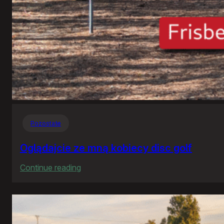
Pozostałe
Oglądajcie ze mną kobiecy disc golf
:
Continue reading
Oglądajcie
ze
mną
kobiecy