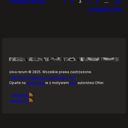
Poprzednia strona
1
2
3
4
5
…
125
i
Następna strona
żółtym
szlaku
Kaszubskiej
Marszruty
silva rerum © 2025. Wszelkie prawa zastrzeżone.
Polityka prywatności, ciastka i takie tam
.
Oparte na
WordPress
ie z motywem
Raft
autorstwa Otter.
Kanał RSS
Kanał Atom