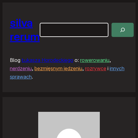
silva
Szukaj
rerum
Blog
Łukasza Horodeckiego
o:
rowerowaniu
,
nerdzeniu
,
bezmięsnym jedzeniu
,
rozrywce
i
innych
sprawach
.