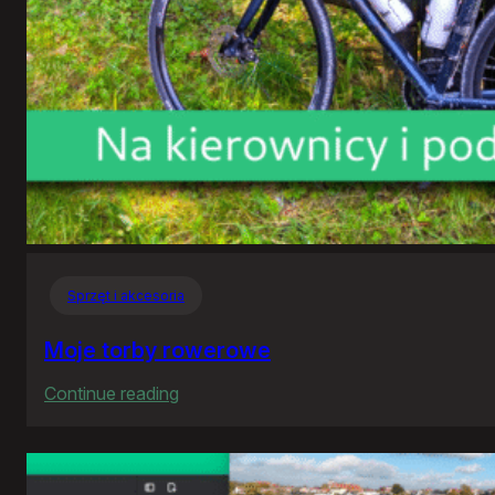
Sprzęt i akcesoria
Moje torby rowerowe
:
Continue reading
Moje
torby
rowerowe