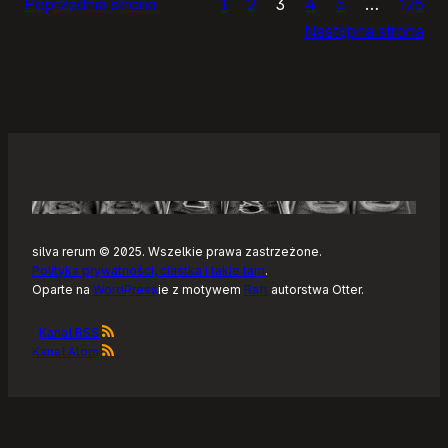
Poprzednia strona
1
2
3
4
5
…
125
i
Następna strona
żółtym
szlaku
Kaszubskiej
Marszruty
silva rerum © 2025. Wszelkie prawa zastrzeżone.
Polityka prywatności, ciastka i takie tam
.
Oparte na
WordPress
ie z motywem
Raft
autorstwa Otter.
Kanał RSS
Kanał Atom