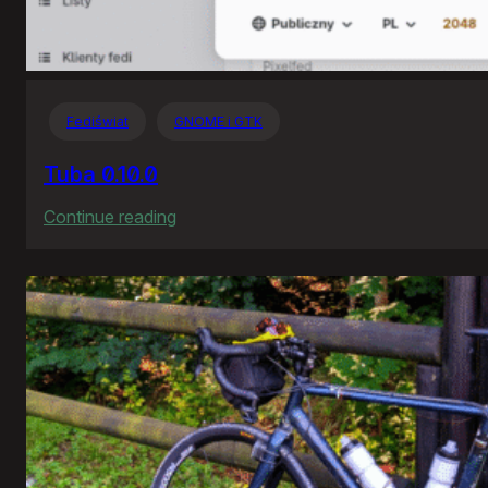
Fediświat
GNOME i GTK
Tuba 0.10.0
:
Continue reading
Tuba
0.10.0