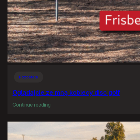
Pozostałe
Oglądajcie ze mną kobiecy disc golf
:
Continue reading
Oglądajcie
ze
mną
kobiecy