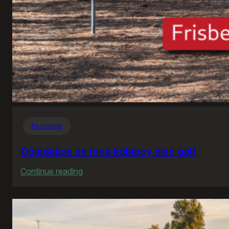
Pozostałe
Oglądajcie ze mną kobiecy disc golf
:
Continue reading
Oglądajcie
ze
mną
kobiecy