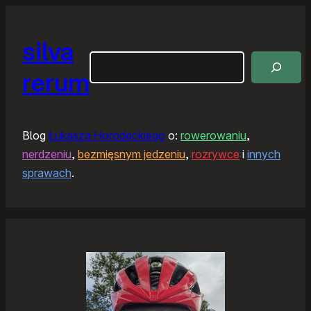
silva
Szukaj
rerum
Blog
Łukasza Horodeckiego
o:
rowerowaniu
,
nerdzeniu
,
bezmięsnym jedzeniu
,
rozrywce
i
innych
sprawach
.