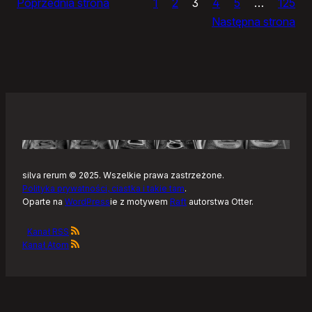
Poprzednia strona
1
2
3
4
5
…
125
i
Następna strona
żółtym
szlaku
Kaszubskiej
Marszruty
silva rerum © 2025. Wszelkie prawa zastrzeżone.
Polityka prywatności, ciastka i takie tam
.
Oparte na
WordPress
ie z motywem
Raft
autorstwa Otter.
Kanał RSS
Kanał Atom