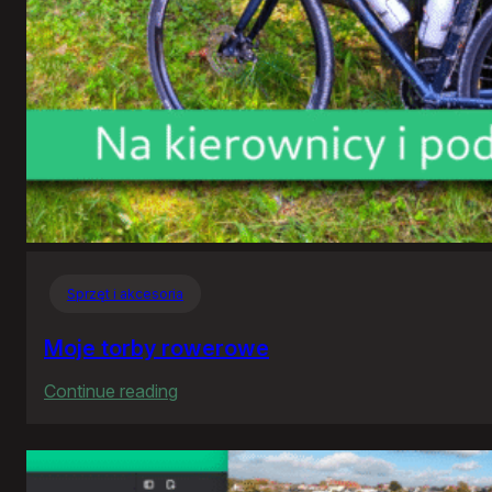
Sprzęt i akcesoria
Moje torby rowerowe
:
Continue reading
Moje
torby
rowerowe