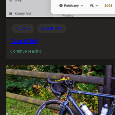
Fediświat
GNOME i GTK
Tuba 0.10.0
:
Continue reading
Tuba
0.10.0