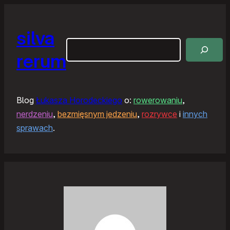
silva
Szukaj
rerum
Blog
Łukasza Horodeckiego
o:
rowerowaniu
,
nerdzeniu
,
bezmięsnym jedzeniu
,
rozrywce
i
innych
sprawach
.