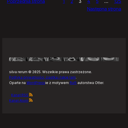
Poprzednia strona
1
2
3
4
5
…
125
rowerze
Następna strona
silva rerum © 2025. Wszelkie prawa zastrzeżone.
Polityka prywatności, ciastka i takie tam
.
Oparte na
WordPress
ie z motywem
Raft
autorstwa Otter.
Kanał RSS
Kanał Atom