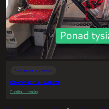
okrągłe
zdjęcia
Podsumowania rowerowe
Czerwiec na rowerze
:
Continue reading
Czerwiec
na