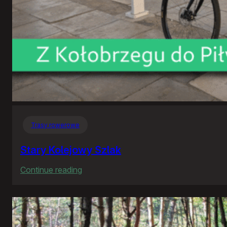
Trasy rowerowe
Stary Kolejowy Szlak
:
Continue reading
Stary
Kolejowy
Szlak