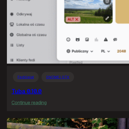
Fediświat
GNOME i GTK
Tuba 0.10.0
:
Continue reading
Tuba
0.10.0