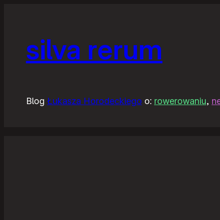
silva rerum
Blog
Łukasza Horodeckiego
o:
rowerowaniu
,
n