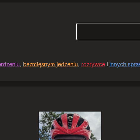
Szukaj
erdzeniu
,
bezmięsnym jedzeniu
,
rozrywce
i
innych spr