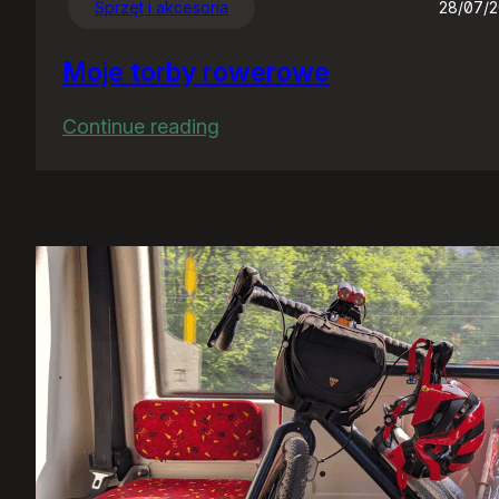
Sprzęt i akcesoria
28/07/
Moje torby rowerowe
:
Continue reading
Moje
torby
rowerowe