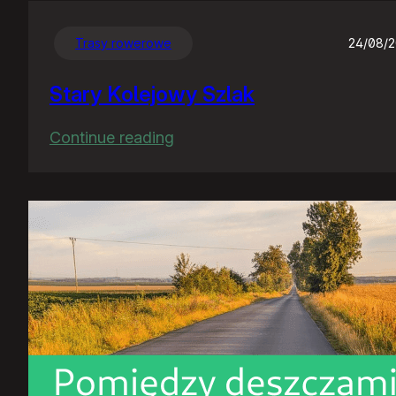
Trasy rowerowe
24/08/
Stary Kolejowy Szlak
:
Continue reading
Stary
Kolejowy
Szlak