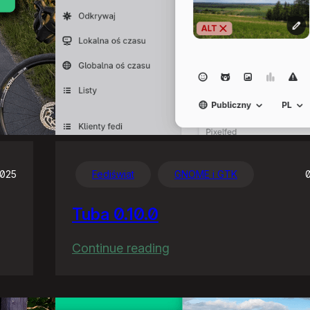
2025
Fediświat
GNOME i GTK
Tuba 0.10.0
:
Continue reading
Tuba
0.10.0