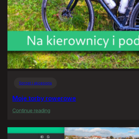
Sprzęt i akcesoria
Moje torby rowerowe
:
Continue reading
Moje
torby
rowerowe