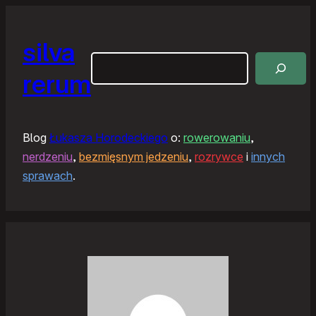
silva
Szukaj
rerum
Blog
Łukasza Horodeckiego
o:
rowerowaniu
,
nerdzeniu
,
bezmięsnym jedzeniu
,
rozrywce
i
innych
sprawach
.