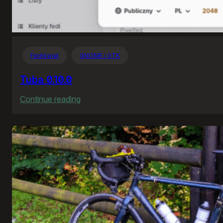
Fediświat
GNOME i GTK
Tuba 0.10.0
:
Continue reading
Tuba
0.10.0