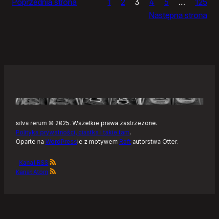
Poprzednia strona
1
2
3
4
5
…
125
i
Następna strona
żółtym
szlaku
Kaszubskiej
Marszruty
silva rerum © 2025. Wszelkie prawa zastrzeżone.
Polityka prywatności, ciastka i takie tam
.
Oparte na
WordPress
ie z motywem
Raft
autorstwa Otter.
Kanał RSS
Kanał Atom