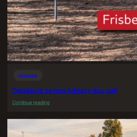
Pozostałe
Oglądajcie ze mną kobiecy disc golf
:
Continue reading
Oglądajcie
ze
mną
kobiecy