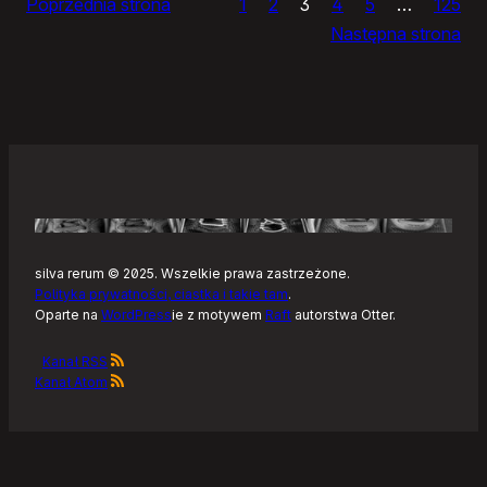
Poprzednia strona
1
2
3
4
5
…
125
i
Następna strona
żółtym
szlaku
Kaszubskiej
Marszruty
silva rerum © 2025. Wszelkie prawa zastrzeżone.
Polityka prywatności, ciastka i takie tam
.
Oparte na
WordPress
ie z motywem
Raft
autorstwa Otter.
Kanał RSS
Kanał Atom