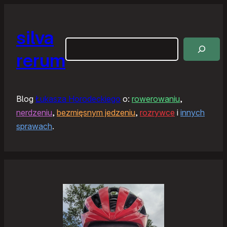
silva
Szukaj
rerum
Blog
Łukasza Horodeckiego
o:
rowerowaniu
,
nerdzeniu
,
bezmięsnym jedzeniu
,
rozrywce
i
innych
sprawach
.