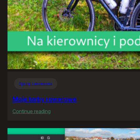
Sprzęt i akcesoria
Moje torby rowerowe
:
Continue reading
Moje
torby
rowerowe