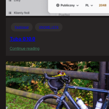
Fediświat
GNOME i GTK
Tuba 0.10.0
:
Continue reading
Tuba
0.10.0