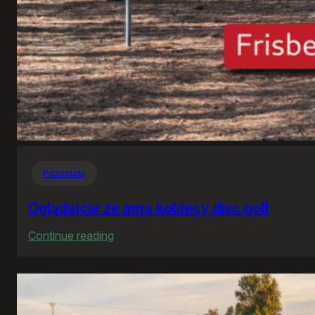
Pozostałe
Oglądajcie ze mną kobiecy disc golf
:
Continue reading
Oglądajcie
ze
mną
kobiecy