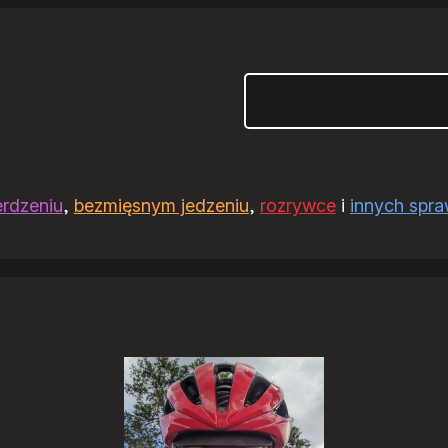
Szukaj
erdzeniu
,
bezmięsnym jedzeniu
,
rozrywce
i
innych spr