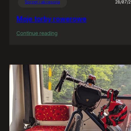
Sprzęt i akcesoria
28/07/
Moje torby rowerowe
:
Continue reading
Moje
torby
rowerowe