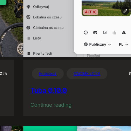
2025
Fediświat
GNOME i GTK
Tuba 0.10.0
:
Continue reading
Tuba
0.10.0