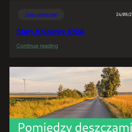
Trasy rowerowe
24/08/
Stary Kolejowy Szlak
:
Continue reading
Stary
Kolejowy
Szlak