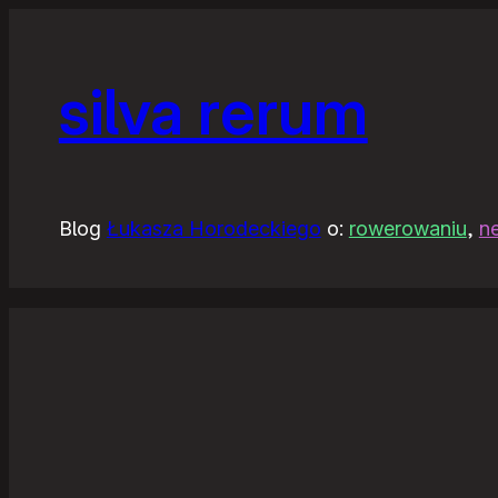
silva rerum
Blog
Łukasza Horodeckiego
o:
rowerowaniu
,
n