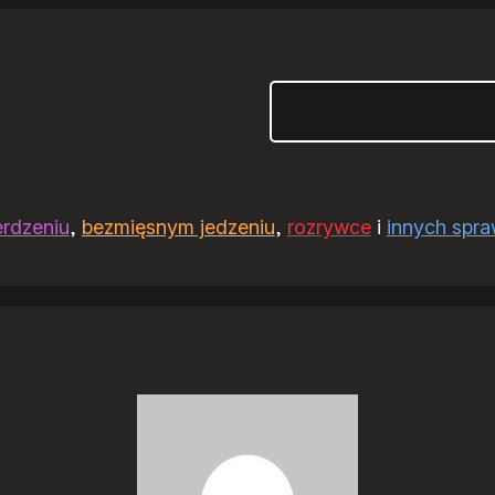
Szukaj
erdzeniu
,
bezmięsnym jedzeniu
,
rozrywce
i
innych spr