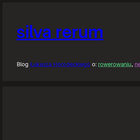
silva rerum
Blog
Łukasza Horodeckiego
o:
rowerowaniu
,
n