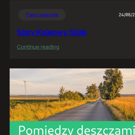
Trasy rowerowe
24/08/
Stary Kolejowy Szlak
:
Continue reading
Stary
Kolejowy
Szlak