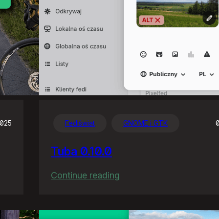
2025
Fediświat
GNOME i GTK
Tuba 0.10.0
:
Continue reading
Tuba
0.10.0