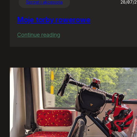
Sprzęt i akcesoria
28/07/
Moje torby rowerowe
:
Continue reading
Moje
torby
rowerowe