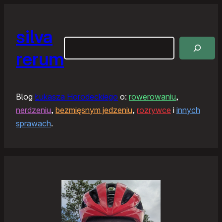
silva
Szukaj
rerum
Blog
Łukasza Horodeckiego
o:
rowerowaniu
,
nerdzeniu
,
bezmięsnym jedzeniu
,
rozrywce
i
innych
sprawach
.