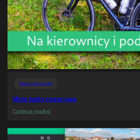
Sprzęt i akcesoria
Moje torby rowerowe
:
Continue reading
Moje
torby
rowerowe