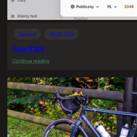
Fediświat
GNOME i GTK
Tuba 0.10.0
:
Continue reading
Tuba
0.10.0