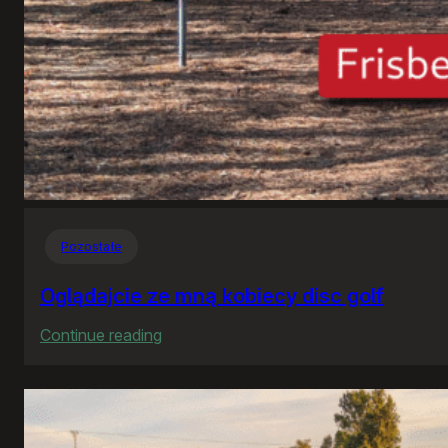
Pozostałe
Oglądajcie ze mną kobiecy disc golf
:
Continue reading
Oglądajcie
ze
mną
kobiecy