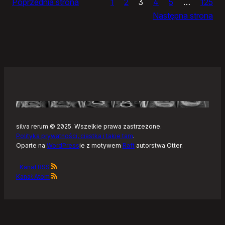
Poprzednia strona
1
2
3
4
5
…
125
i
Następna strona
żółtym
szlaku
Kaszubskiej
Marszruty
silva rerum © 2025. Wszelkie prawa zastrzeżone.
Polityka prywatności, ciastka i takie tam
.
Oparte na
WordPress
ie z motywem
Raft
autorstwa Otter.
Kanał RSS
Kanał Atom