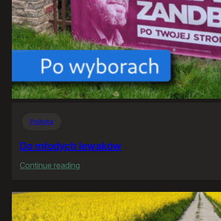
Polityka
Do młodych lewaków
:
Continue reading
Do
młodych
lewaków