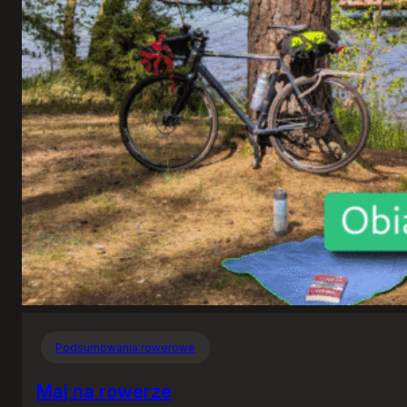
Kaszubskiej
Marszruty
Podsumowania rowerowe
Maj na rowerze