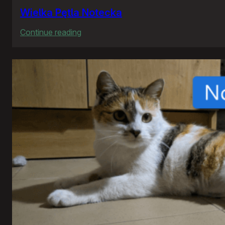
Wielka Pętla Notecka
:
Continue reading
Wielka
Pętla
Notecka