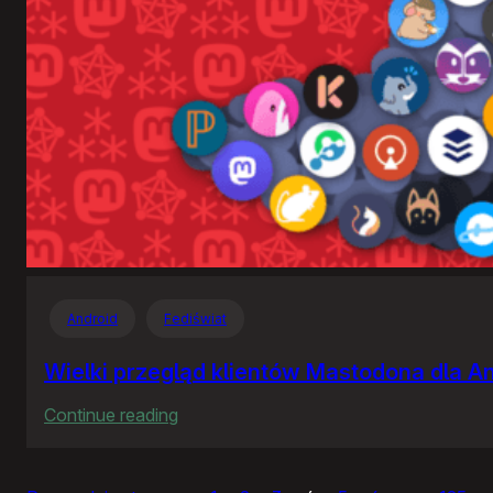
Android
Fediświat
Wielki przegląd klientów Mastodona dla A
:
Continue reading
Wielki
przegląd