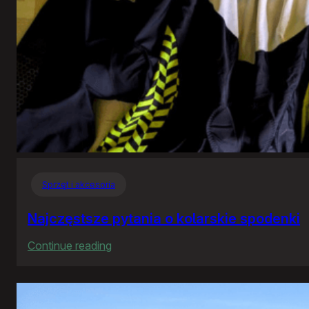
Sprzęt i akcesoria
Najczęstsze pytania o kolarskie spodenki
:
Continue reading
Najczęstsze
pytania
o