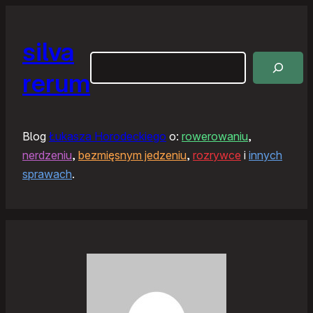
silva
Szukaj
rerum
Blog
Łukasza Horodeckiego
o:
rowerowaniu
,
nerdzeniu
,
bezmięsnym jedzeniu
,
rozrywce
i
innych
sprawach
.