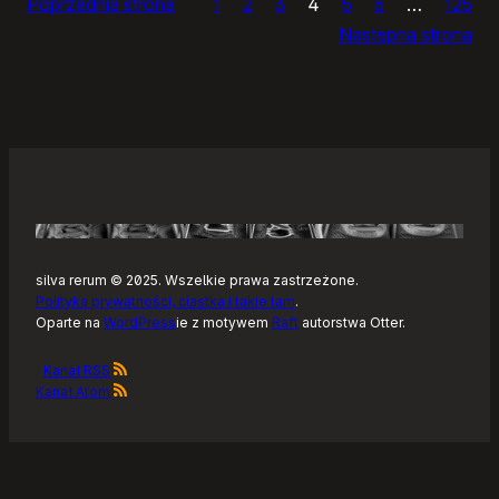
Poprzednia strona
1
2
3
4
5
6
…
125
klientów
Następna strona
Mastodona
dla
Androida
silva rerum © 2025. Wszelkie prawa zastrzeżone.
Polityka prywatności, ciastka i takie tam
.
Oparte na
WordPress
ie z motywem
Raft
autorstwa Otter.
Kanał RSS
Kanał Atom