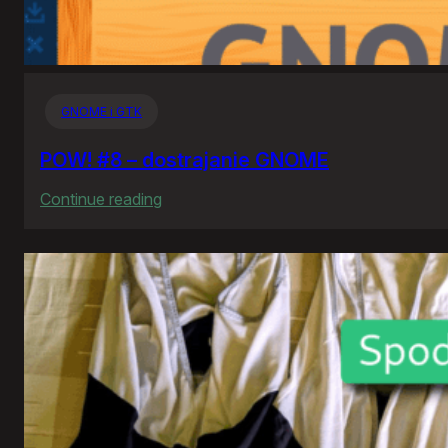
GNOME i GTK
POW! #8 – dostrajanie GNOME
:
Continue reading
POW!
#8
–
dostrajanie
GNOME