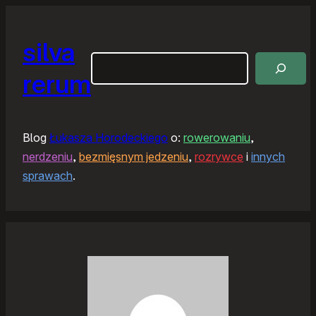
silva
Szukaj
rerum
Blog
Łukasza Horodeckiego
o:
rowerowaniu
,
nerdzeniu
,
bezmięsnym jedzeniu
,
rozrywce
i
innych
sprawach
.