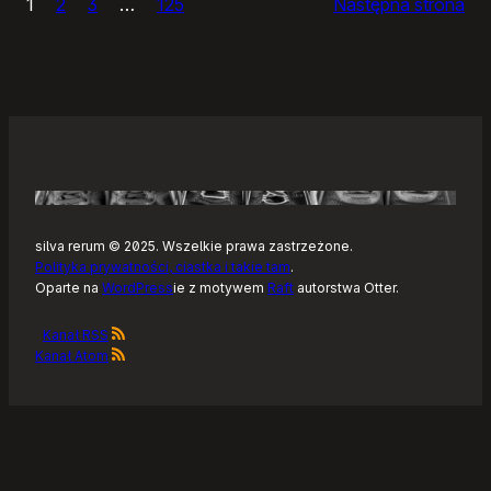
1
2
3
…
125
Następna strona
–
Tonearm,
nowy
klient
Tidala
dla
Linuksa
silva rerum © 2025. Wszelkie prawa zastrzeżone.
Polityka prywatności, ciastka i takie tam
.
Oparte na
WordPress
ie z motywem
Raft
autorstwa Otter.
Kanał RSS
Kanał Atom