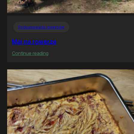
Podsumowania rowerowe
Maj na rowerze
:
Continue reading
Maj
na
rowerze