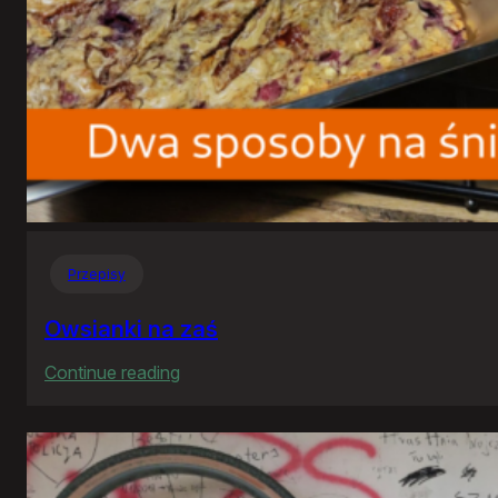
Przepisy
Owsianki na zaś
:
Continue reading
Owsianki
na
zaś