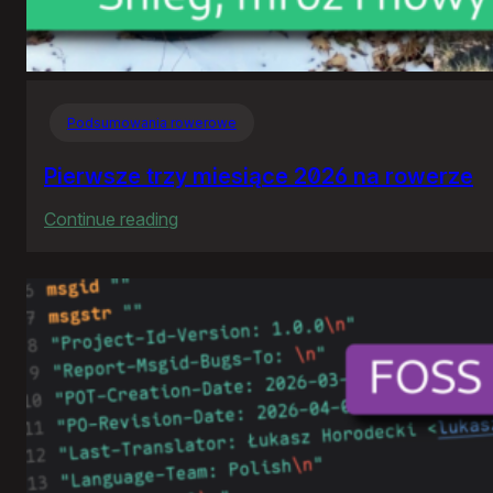
Podsumowania rowerowe
Pierwsze trzy miesiące 2026 na rowerze
:
Continue reading
Pierwsze
trzy
miesiące
2026
na
rowerze