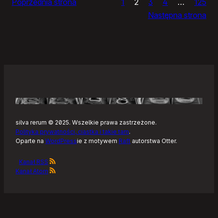
Poprzednia strona
1
2
3
4
…
125
Noteckie:
Następna strona
co
dalej?
silva rerum © 2025. Wszelkie prawa zastrzeżone.
Polityka prywatności, ciastka i takie tam
.
Oparte na
WordPress
ie z motywem
Raft
autorstwa Otter.
Kanał RSS
Kanał Atom