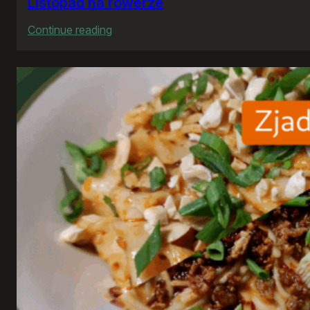
Listopad na rowerze
:
Continue reading
Listopad
na
rowerze