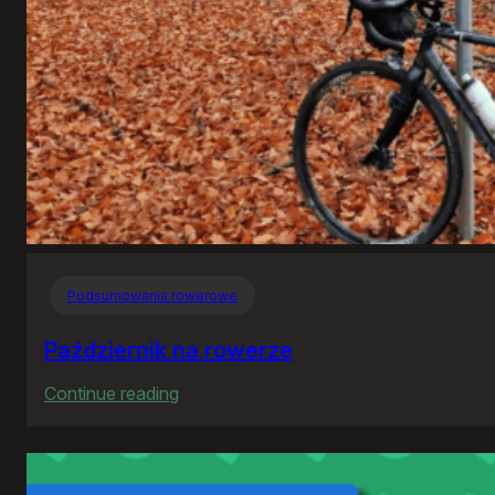
Podsumowania rowerowe
Październik na rowerze
:
Continue reading
Październik
na
rowerze