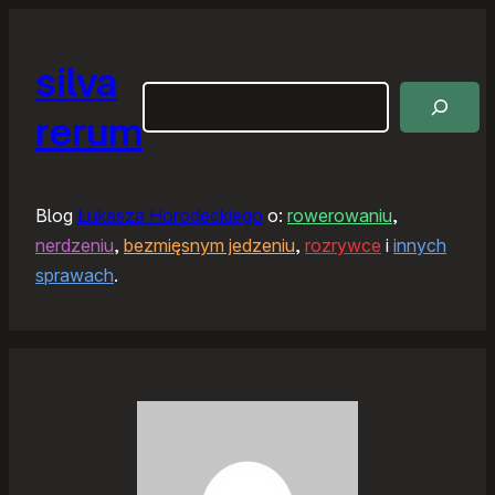
silva
Szukaj
rerum
Blog
Łukasza Horodeckiego
o:
rowerowaniu
,
nerdzeniu
,
bezmięsnym jedzeniu
,
rozrywce
i
innych
sprawach
.