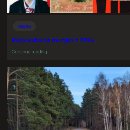
Muzyka
Moja ulubiona muzyka z 2024
:
Continue reading
Moja
ulubiona
muzyka
z
2024