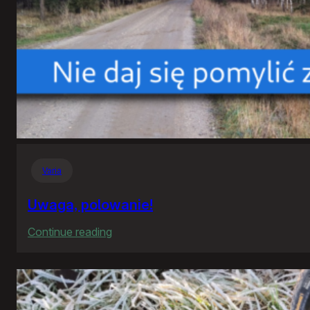
Varia
Uwaga, polowanie!
:
Continue reading
Uwaga,
polowanie!