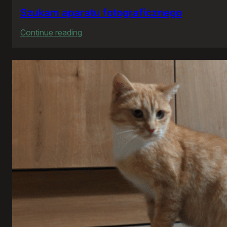
Szukam aparatu fotograficznego
:
Continue reading
Szukam
aparatu
fotograficznego