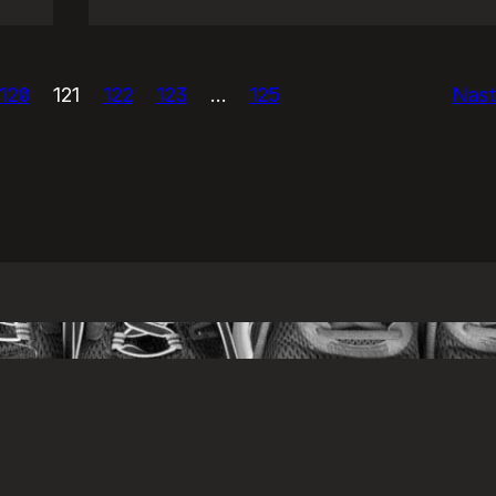
USAńska
prasówka.
120
121
122
123
…
125
Nast