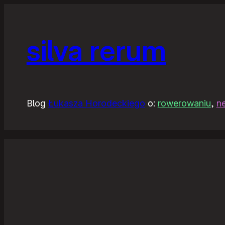
silva rerum
Blog
Łukasza Horodeckiego
o:
rowerowaniu
,
n