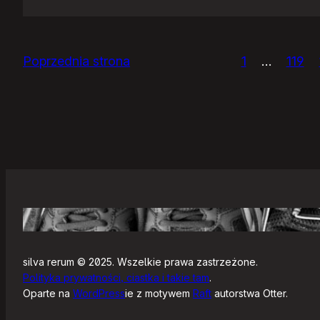
IceWM
1.2.14
Poprzednia strona
1
…
119
silva rerum © 2025. Wszelkie prawa zastrzeżone.
Polityka prywatności, ciastka i takie tam
.
Oparte na
WordPress
ie z motywem
Raft
autorstwa Otter.