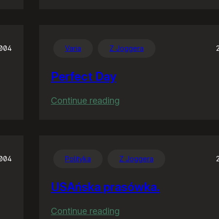
Co
wieś
to
wieś
2004
Varia
Z Joggera
Perfect Day
:
Continue reading
Perfect
Day
2004
Polityka
Z Joggera
USAńska prasówka.
:
Continue reading