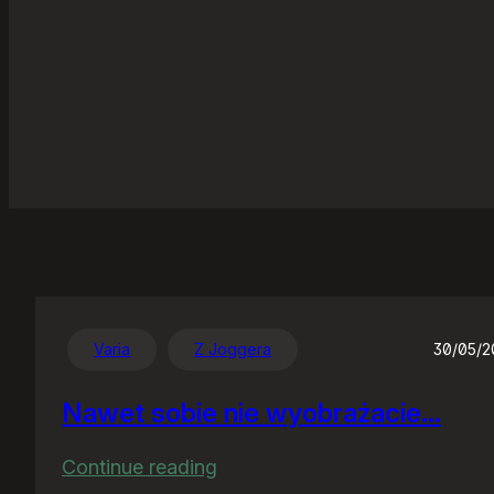
Varia
Z Joggera
30/05/
Nawet sobie nie wyobrażacie…
:
Continue reading