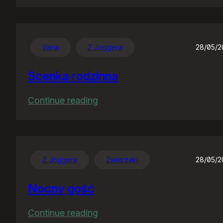
Nawet
sobie
nie
wyobrażacie…
Varia
Z Joggera
28/05/
Scenka rodzinna
:
Continue reading
Scenka
rodzinna
Z Joggera
Zwierzaki
28/05/
Nocny gość
:
Continue reading