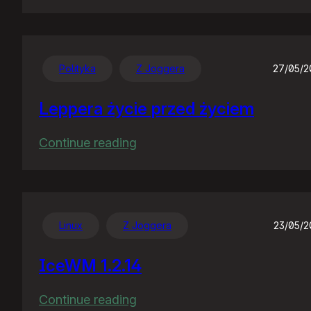
Nocny
gość
Polityka
Z Joggera
27/05/
Leppera życie przed życiem
:
Continue reading
Leppera
życie
przed
życiem
Linux
Z Joggera
23/05/
IceWM 1.2.14
:
Continue reading