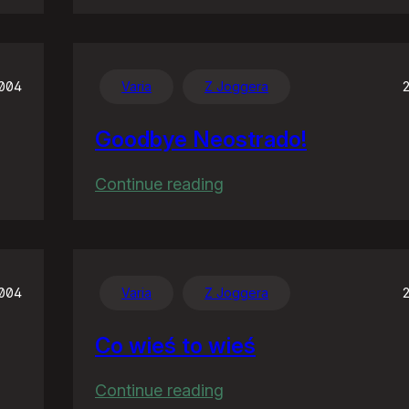
W
Unii
ćwiartki
nie
2004
Varia
Z Joggera
wypijesz
Goodbye Neostrado!
:
Continue reading
Goodbye
Neostrado!
2004
Varia
Z Joggera
Co wieś to wieś
:
Continue reading