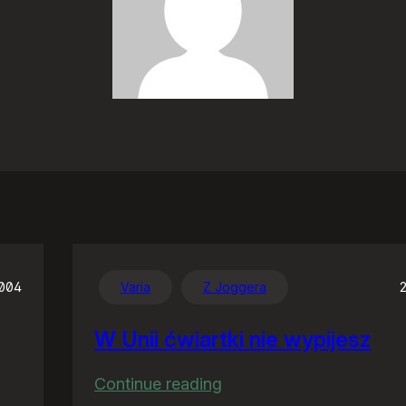
2004
Varia
Z Joggera
W Unii ćwiartki nie wypijesz
:
Continue reading