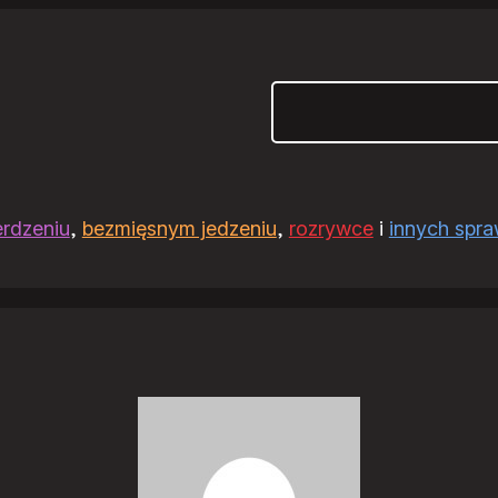
Szukaj
erdzeniu
,
bezmięsnym jedzeniu
,
rozrywce
i
innych spr