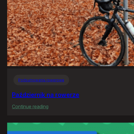
Podsumowania rowerowe
Październik na rowerze
:
Continue reading
Październik
na
rowerze