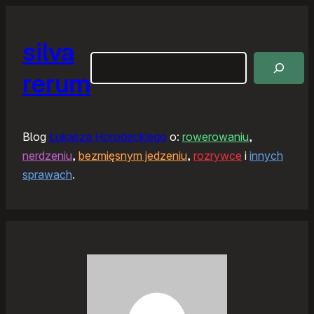
silva
Szukaj
rerum
Blog
Łukasza Horodeckiego
o:
rowerowaniu
,
nerdzeniu
,
bezmięsnym jedzeniu
,
rozrywce
i
innych
sprawach
.