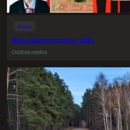
Muzyka
Moja ulubiona muzyka z 2024
:
Continue reading
Moja
ulubiona
muzyka
z
2024