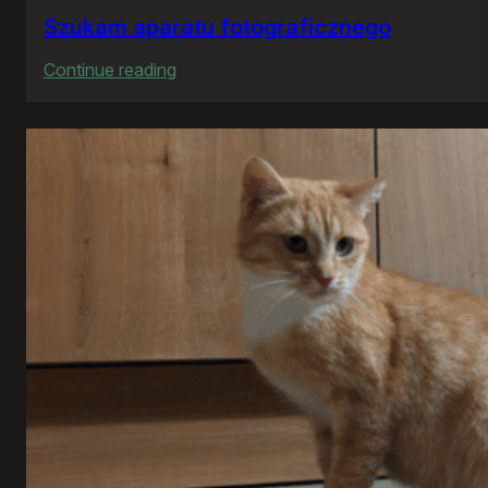
Szukam aparatu fotograficznego
:
Continue reading
Szukam
aparatu
fotograficznego