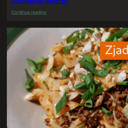
Listopad na rowerze
:
Continue reading
Listopad
na
rowerze