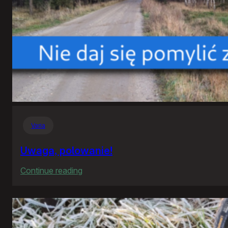
Varia
Uwaga, polowanie!
:
Continue reading
Uwaga,
polowanie!