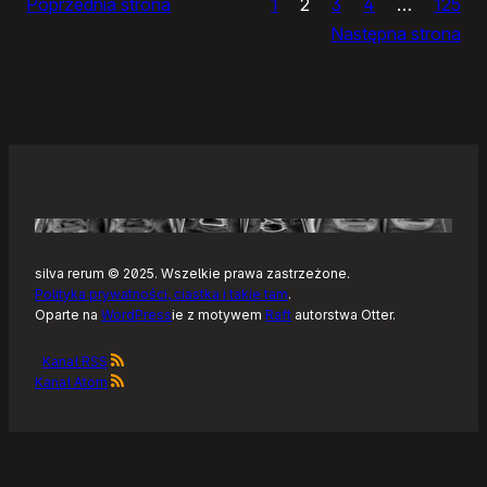
Poprzednia strona
1
2
3
4
…
125
Noteckie:
Następna strona
co
dalej?
silva rerum © 2025. Wszelkie prawa zastrzeżone.
Polityka prywatności, ciastka i takie tam
.
Oparte na
WordPress
ie z motywem
Raft
autorstwa Otter.
Kanał RSS
Kanał Atom