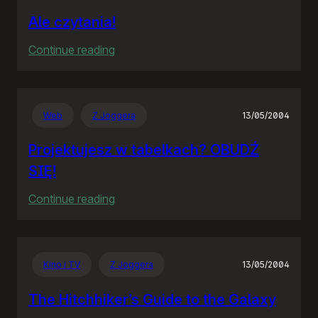
Ale czytania!
:
Continue reading
Ale
czytania!
Web
Z Joggera
13/05/2004
Projektujesz w tabelkach? OBUDŹ
SIĘ!
:
Continue reading
Projektujesz
w
tabelkach?
Kino i TV
Z Joggera
13/05/2004
OBUDŹ
SIĘ!
The Hitchhiker’s Guide to the Galaxy