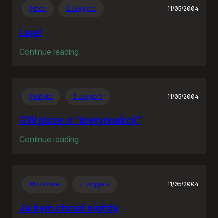
Praca
Z Joggera
11/05/2004
Leje!
:
Continue reading
Leje!
Polityka
Z Joggera
11/05/2004
GW pisze o “kretynoakcji”
:
Continue reading
GW
pisze
o
Mozillowe
Z Joggera
11/05/2004
“kretynoakcji”
Ja bym chciał nightly