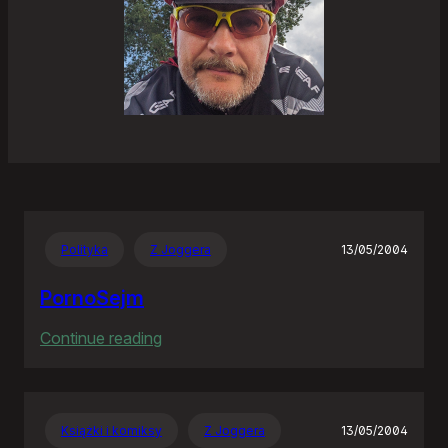
Polityka
Z Joggera
13/05/2004
PornoSejm
:
Continue reading
PornoSejm
Książki i komiksy
Z Joggera
13/05/2004