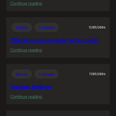
:
Continue reading
The
Hitchhiker’s
Guide
Polityka
Z Joggera
12/05/2004
to
the
Pliterki mu się popsuły, temu rządu!
Galaxy
:
Continue reading
Pliterki
mu
się
Muzyka
Z Joggera
11/05/2004
popsuły,
temu
Familiar feelings
rządu!
:
Continue reading
Familiar
feelings