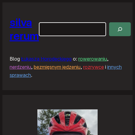
silva
Szukaj
rerum
Blog
Łukasza Horodeckiego
o:
rowerowaniu
,
nerdzeniu
,
bezmięsnym jedzeniu
,
rozrywce
i
innych
sprawach
.