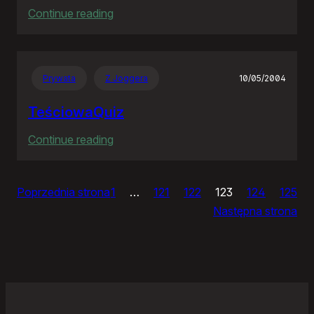
:
Continue reading
Ja
bym
chciał
Prywata
Z Joggera
10/05/2004
nightly
TeściowaQuiz
:
Continue reading
TeściowaQuiz
Poprzednia strona
1
…
121
122
123
124
125
Następna strona