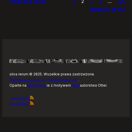
Poprzednia strona
1
2
3
4
…
125
domu
Następna strona
silva rerum © 2025. Wszelkie prawa zastrzeżone.
Polityka prywatności, ciastka i takie tam
.
Oparte na
WordPress
ie z motywem
Raft
autorstwa Otter.
Kanał RSS
Kanał Atom