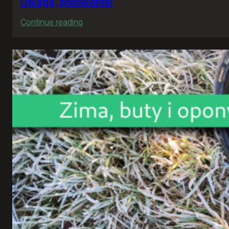
Uwaga, polowanie!
:
Continue reading
Uwaga,
polowanie!