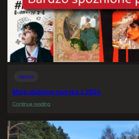
Muzyka
Moja ulubiona muzyka z 2024
:
Continue reading
Moja
ulubiona
muzyka
z