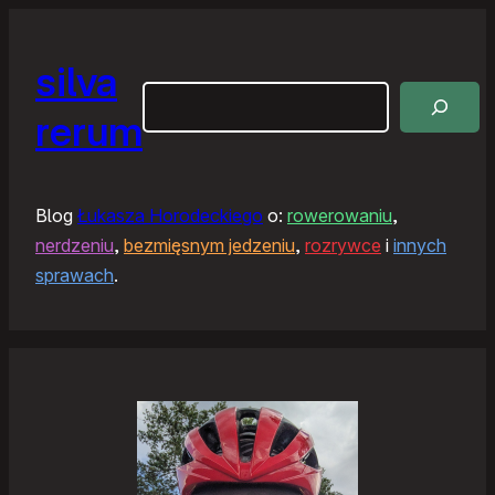
silva
Szukaj
rerum
Blog
Łukasza Horodeckiego
o:
rowerowaniu
,
nerdzeniu
,
bezmięsnym jedzeniu
,
rozrywce
i
innych
sprawach
.