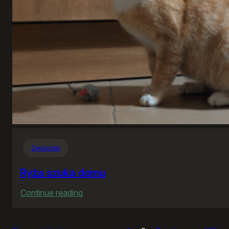
Zwierzaki
Ryża szuka domu
:
Continue reading
Ryża
szuka