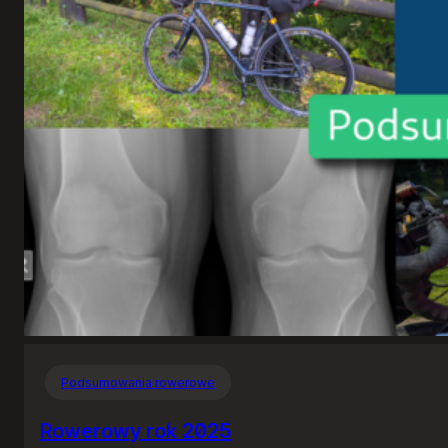
klient
Tidala
dla
Linuksa
Podsumowania rowerowe
Rowerowy rok 2025