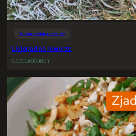
Podsumowania rowerowe
Listopad na rowerze
:
Continue reading
Listopad
na
rowerze