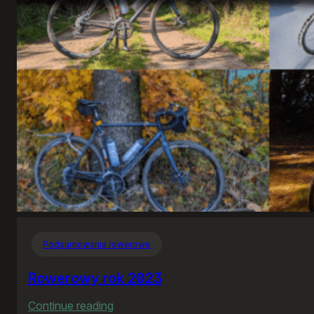
ekranu
Podsumowania rowerowe
Rowerowy rok 2023
:
Continue reading