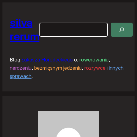
silva
Szukaj
rerum
Blog
Łukasza Horodeckiego
o:
rowerowaniu
,
nerdzeniu
,
bezmięsnym jedzeniu
,
rozrywce
i
innych
sprawach
.