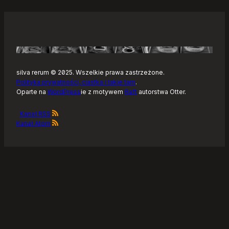
silva rerum © 2025. Wszelkie prawa zastrzeżone.
Polityka prywatności, ciastka i takie tam
.
Oparte na
WordPress
ie z motywem
Raft
autorstwa Otter.
Kanał RSS
Kanał Atom