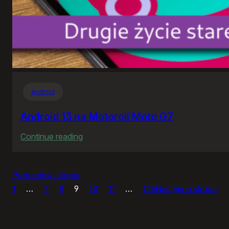
Android
Android 13 na Motoroli Moto G7
:
Continue reading
Android
13
Poprzednia strona
na
1
…
7
8
9
10
11
…
125
Następna strona
Motoroli
Moto
G7