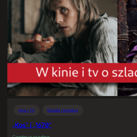
Kino i TV
Książki i komiksy
„Kos” i „1670”
:
Continue reading