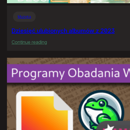
Muzyka
Dziesięć ulubionych albumów z 2023
:
Continue reading
Dziesięć
ulubionych
albumów
z
2023