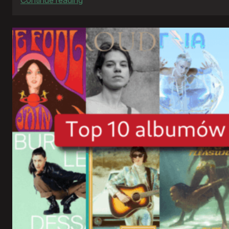
„Kos”
i
„1670”