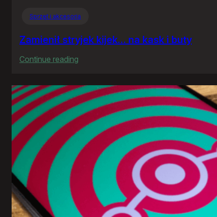
Sprzęt i akcesoria
Zamienił stryjek kijek… na kask i buty
:
Continue reading
Zamienił
stryjek
kijek…
na
kask
i
buty