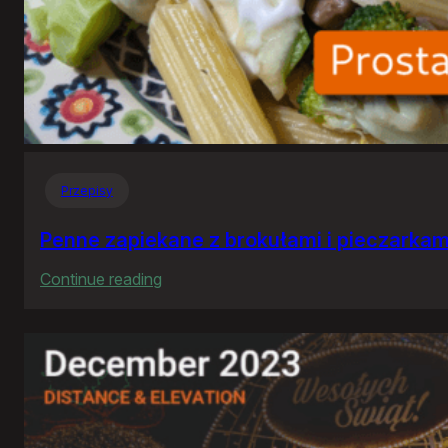
Przepisy
Penne zapiekane z brokułami i pieczarkam
:
Continue reading
Penne
zapiekane
z
brokułami
i
pieczarkami