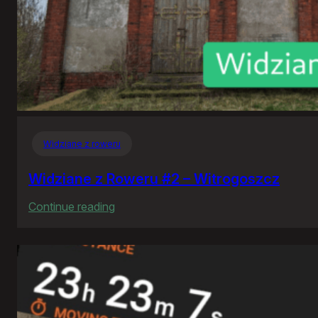
Widziane z roweru
Widziane z Roweru #2 – Witrogoszcz
:
Continue reading
Widziane
z
Roweru
#2
–