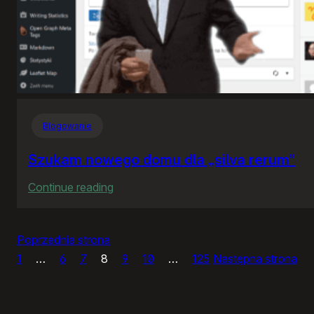
Blogowanie
Szukam nowego domu dla „silva rerum”
:
Continue reading
Szukam
nowego
Poprzednia strona
domu
1
…
6
7
8
9
10
…
125
Następna strona
dla
„silva
rerum”