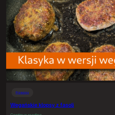
Przepisy
Wegańskie klopsy z fasoli
:
Continue reading