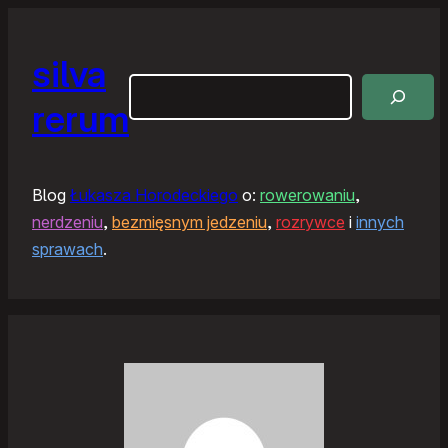
silva
Szukaj
rerum
Blog
Łukasza Horodeckiego
o:
rowerowaniu
,
nerdzeniu
,
bezmięsnym jedzeniu
,
rozrywce
i
innych
sprawach
.