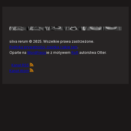
silva rerum © 2025. Wszelkie prawa zastrzeżone.
Polityka prywatności, ciastka i takie tam
.
Oparte na
WordPress
ie z motywem
Raft
autorstwa Otter.
Kanał RSS
Kanał Atom