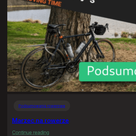
Witrogoszcz
Podsumowania rowerowe
Marzec na rowerze
:
Continue reading