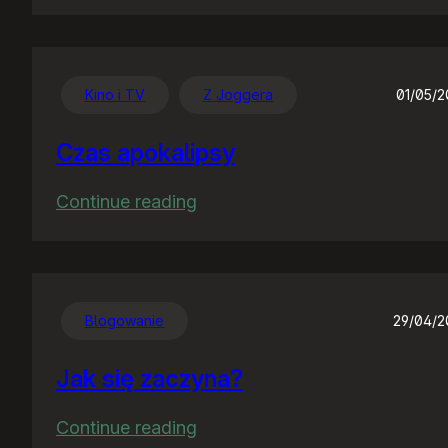
Chwalę
się
:)
Kino i TV
Z Joggera
01/05/
Czas apokalipsy
:
Continue reading
Czas
apokalipsy
Blogowanie
29/04/
Jak się zaczyna?
:
Continue reading