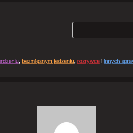
Szukaj
erdzeniu
,
bezmięsnym jedzeniu
,
rozrywce
i
innych spr