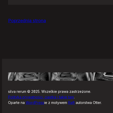
Jak
się
zaczyna?
Poprzednia strona
silva rerum © 2025. Wszelkie prawa zastrzeżone.
Polityka prywatności, ciastka i takie tam
.
Oparte na
WordPress
ie z motywem
Raft
autorstwa Otter.