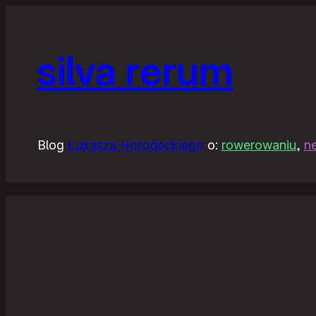
silva rerum
Blog
Łukasza Horodeckiego
o:
rowerowaniu
,
n