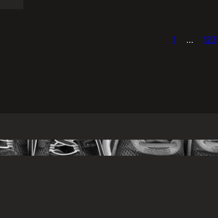
1
…
123