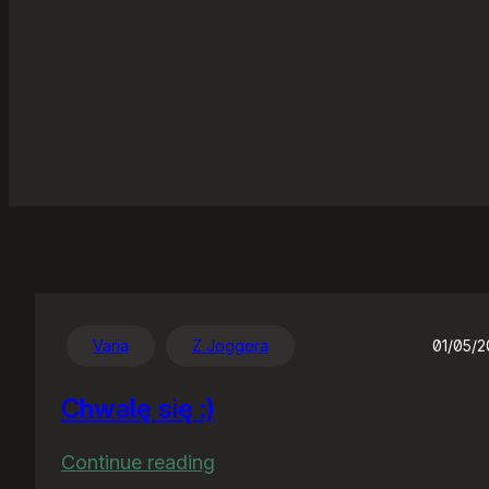
Varia
Z Joggera
01/05/
Chwalę się :)
:
Continue reading