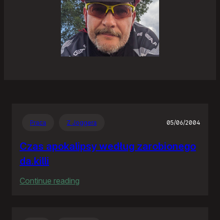
Praca
Z Joggera
05/06/2004
Czas apokalipsy według zarobionego
da.killi
:
Continue reading
Czas
apokalipsy
według