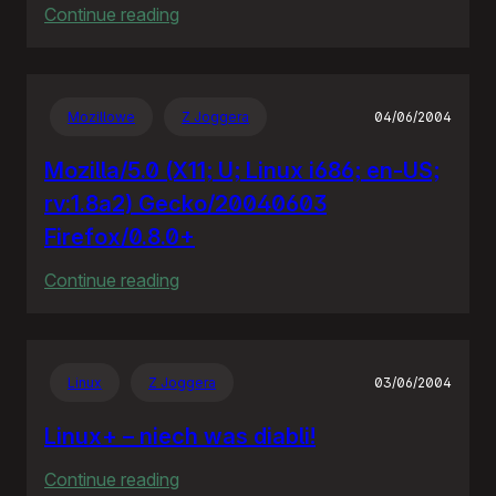
:
Continue reading
Policja
bije
policję
Mozillowe
Z Joggera
04/06/2004
Mozilla/5.0 (X11; U; Linux i686; en-US;
rv:1.8a2) Gecko/20040603
Firefox/0.8.0+
:
Continue reading
Mozilla/5.0
(X11;
U;
Linux
Z Joggera
03/06/2004
Linux
i686;
Linux+ – niech was diabli!
en-
:
Continue reading
US;