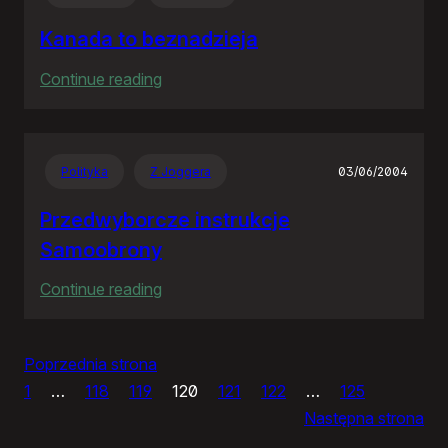
RP
Kanada to beznadzieja
:
Continue reading
Kanada
to
beznadzieja
Polityka
Z Joggera
03/06/2004
Przedwyborcze instrukcje
Samoobrony
:
Continue reading
Przedwyborcze
instrukcje
Poprzednia strona
Samoobrony
1
…
118
119
120
121
122
…
125
Następna strona