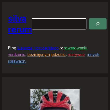
silva
Szukaj
rerum
Blog
Łukasza Horodeckiego
o:
rowerowaniu
,
nerdzeniu
,
bezmięsnym jedzeniu
,
rozrywce
i
innych
sprawach
.