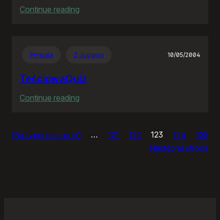
:
Continue reading
Ja
bym
chciał
Prywata
Z Joggera
10/05/2004
nightly
TeściowaQuiz
:
Continue reading
TeściowaQuiz
Poprzednia strona
1
…
121
122
123
124
125
Następna strona