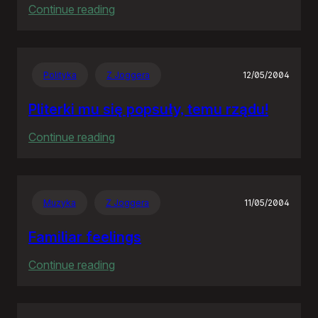
:
Continue reading
The
Hitchhiker’s
Guide
Polityka
Z Joggera
12/05/2004
to
the
Pliterki mu się popsuły, temu rządu!
Galaxy
:
Continue reading
Pliterki
mu
się
Muzyka
Z Joggera
11/05/2004
popsuły,
temu
Familiar feelings
rządu!
:
Continue reading
Familiar
feelings