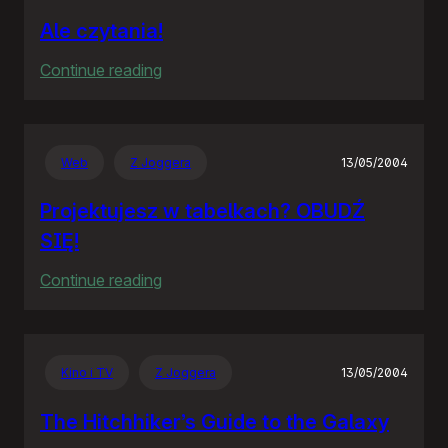
Ale czytania!
:
Continue reading
Ale
czytania!
Web
Z Joggera
13/05/2004
Projektujesz w tabelkach? OBUDŹ
SIĘ!
:
Continue reading
Projektujesz
w
tabelkach?
Kino i TV
Z Joggera
13/05/2004
OBUDŹ
SIĘ!
The Hitchhiker’s Guide to the Galaxy