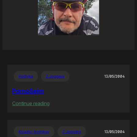
Polityka
Z Joggera
13/05/2004
PornoSejm
:
Continue reading
PornoSejm
Książki i komiksy
Z Joggera
13/05/2004