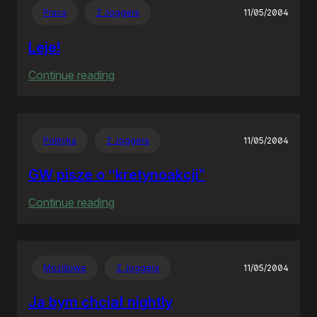
Praca
Z Joggera
11/05/2004
Leje!
:
Continue reading
Leje!
Polityka
Z Joggera
11/05/2004
GW pisze o “kretynoakcji”
:
Continue reading
GW
pisze
o
Mozillowe
Z Joggera
11/05/2004
“kretynoakcji”
Ja bym chciał nightly