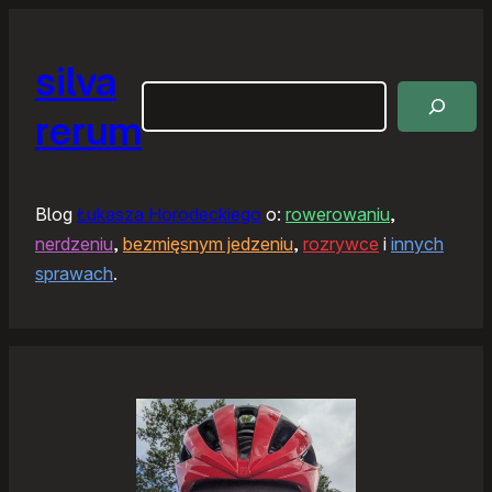
silva
Szukaj
rerum
Blog
Łukasza Horodeckiego
o:
rowerowaniu
,
nerdzeniu
,
bezmięsnym jedzeniu
,
rozrywce
i
innych
sprawach
.