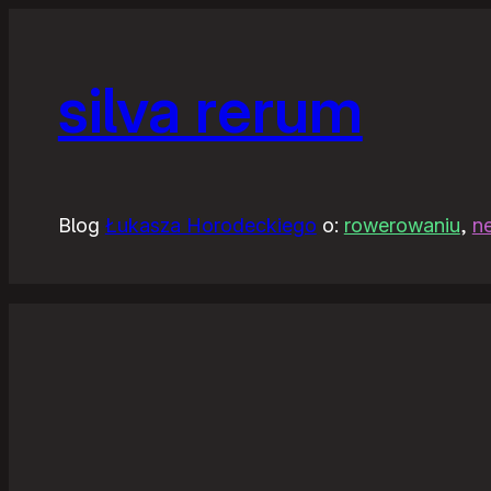
silva rerum
Blog
Łukasza Horodeckiego
o:
rowerowaniu
,
n