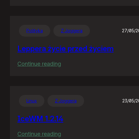
Nocny
gość
Polityka
Z Joggera
27/05/
Leppera życie przed życiem
:
Continue reading
Leppera
życie
przed
życiem
Linux
Z Joggera
23/05/
IceWM 1.2.14
:
Continue reading