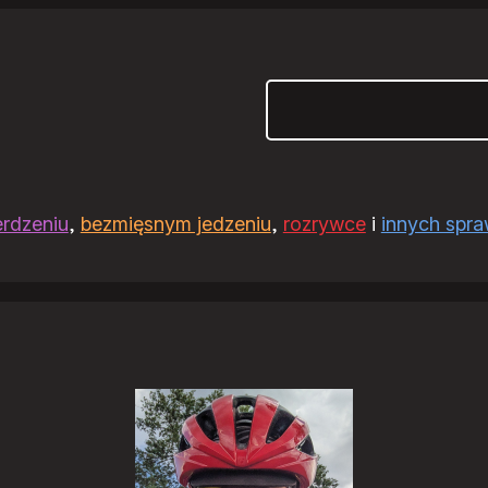
Szukaj
erdzeniu
,
bezmięsnym jedzeniu
,
rozrywce
i
innych spr