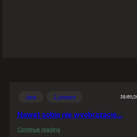
Varia
Z Joggera
30/05/
Nawet sobie nie wyobrażacie…
:
Continue reading