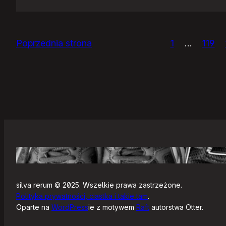
IceWM
1.2.14
Poprzednia strona
1
…
119
silva rerum © 2025. Wszelkie prawa zastrzeżone.
Polityka prywatności, ciastka i takie tam
.
Oparte na
WordPress
ie z motywem
Raft
autorstwa Otter.