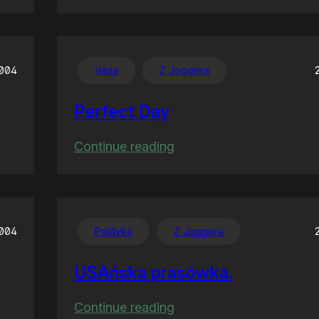
Co
wieś
to
wieś
2004
Varia
Z Joggera
Perfect Day
:
Continue reading
Perfect
Day
2004
Polityka
Z Joggera
USAńska prasówka.
:
Continue reading