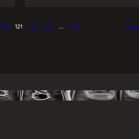
USAńska
prasówka.
120
121
122
123
…
125
Nast