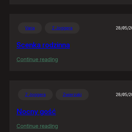
Nawet
sobie
nie
wyobrażacie…
Varia
Z Joggera
28/05/
Scenka rodzinna
:
Continue reading
Scenka
rodzinna
Z Joggera
Zwierzaki
28/05/
Nocny gość
:
Continue reading