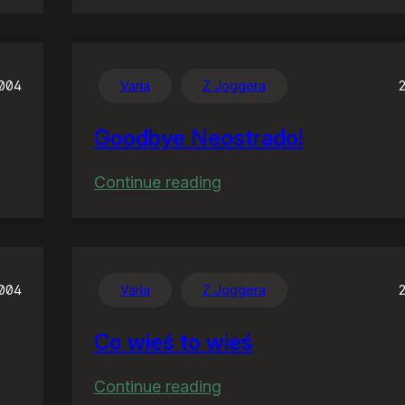
W
Unii
ćwiartki
nie
2004
Varia
Z Joggera
wypijesz
Goodbye Neostrado!
:
Continue reading
Goodbye
Neostrado!
2004
Varia
Z Joggera
Co wieś to wieś
:
Continue reading