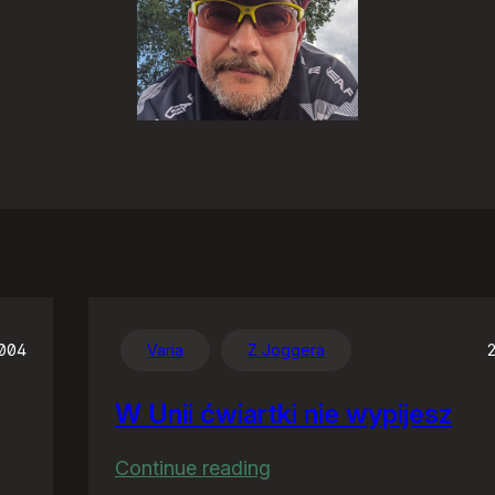
2004
Varia
Z Joggera
W Unii ćwiartki nie wypijesz
:
Continue reading