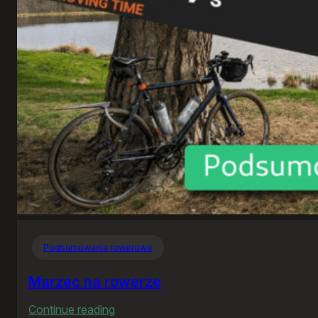
Witrogoszcz
Podsumowania rowerowe
Marzec na rowerze
:
Continue reading