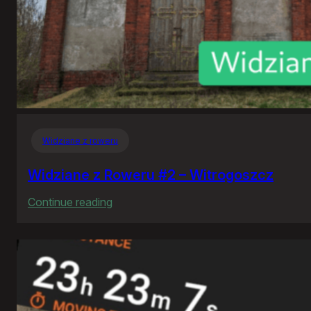
Widziane z roweru
Widziane z Roweru #2 – Witrogoszcz
:
Continue reading
Widziane
z
Roweru
#2
–