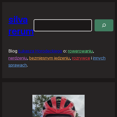
silva
Szukaj
rerum
Blog
Łukasza Horodeckiego
o:
rowerowaniu
,
nerdzeniu
,
bezmięsnym jedzeniu
,
rozrywce
i
innych
sprawach
.