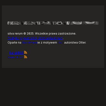
silva rerum © 2025. Wszelkie prawa zastrzeżone.
Polityka prywatności, ciastka i takie tam
.
Oparte na
WordPress
ie z motywem
Raft
autorstwa Otter.
Kanał RSS
Kanał Atom