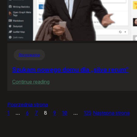
Blogowanie
Szukam nowego domu dla „silva rerum”
:
Continue reading
Szukam
nowego
Poprzednia strona
domu
1
…
6
7
8
9
10
…
125
Następna strona
dla
„silva
rerum”