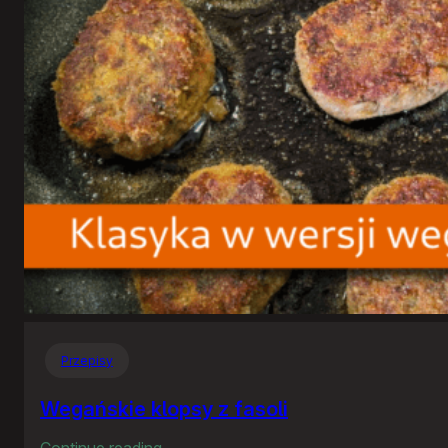
Przepisy
Wegańskie klopsy z fasoli
:
Continue reading