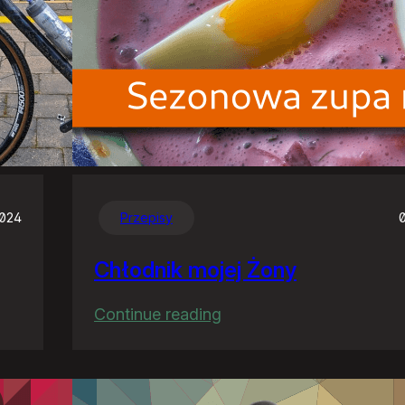
2024
Przepisy
Chłodnik mojej Żony
:
Continue reading
Chłodnik
mojej
Żony