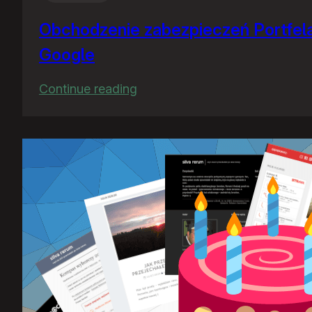
Obchodzenie zabezpieczeń Portfel
Google
:
Continue reading
Obchodzenie
zabezpieczeń
Portfela
Google