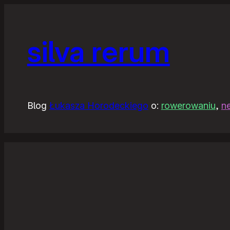
silva rerum
Blog
Łukasza Horodeckiego
o:
rowerowaniu
,
n