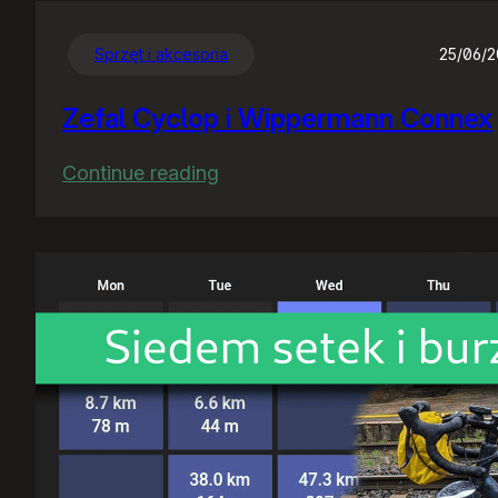
Sprzęt i akcesoria
25/06/
Zefal Cyclop i Wippermann Connex
:
Continue reading
Zefal
Cyclop
i
Wippermann
Connex