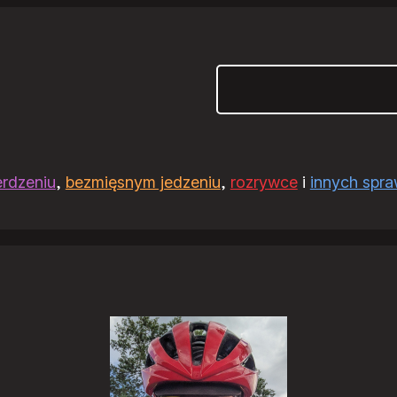
Szukaj
erdzeniu
,
bezmięsnym jedzeniu
,
rozrywce
i
innych spr