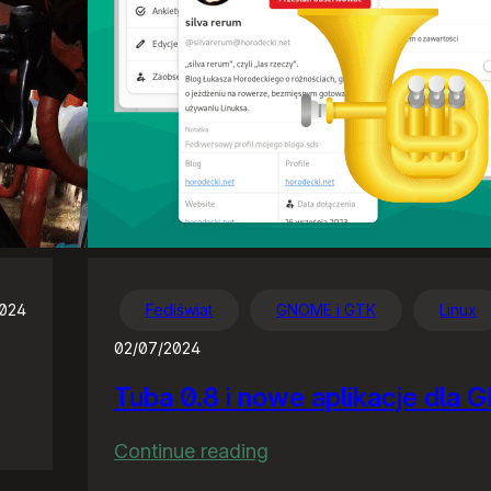
2024
Fediświat
GNOME i GTK
Linux
02/07/2024
Tuba 0.8 i nowe aplikacje dla
:
Continue reading
Tuba