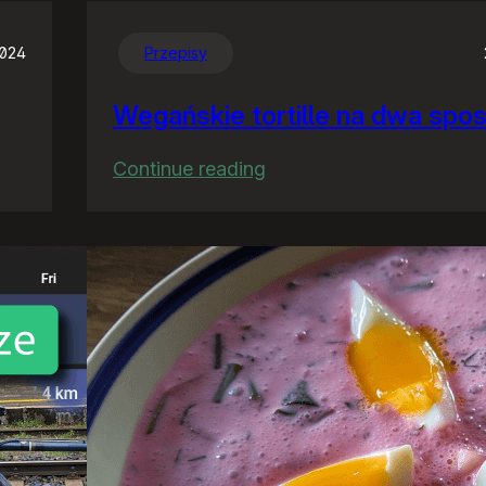
2024
Przepisy
Wegańskie tortille na dwa spo
:
Continue reading
Wegańskie
tortille
na
dwa
sposoby