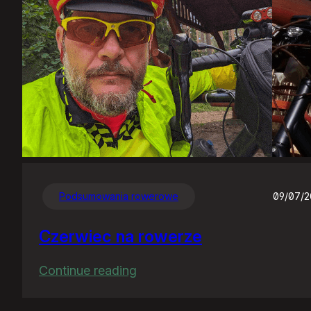
Podsumowania rowerowe
09/07/
Czerwiec na rowerze
:
Continue reading
Czerwiec