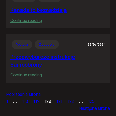
RP
Kanada to beznadzieja
:
Continue reading
Kanada
to
beznadzieja
Polityka
Z Joggera
03/06/2004
Przedwyborcze instrukcje
Samoobrony
:
Continue reading
Przedwyborcze
instrukcje
Poprzednia strona
Samoobrony
1
…
118
119
120
121
122
…
125
Następna strona