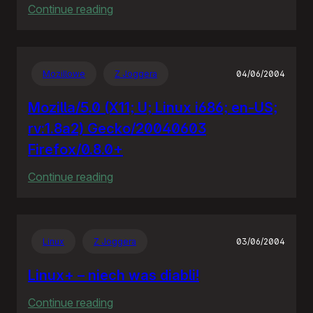
:
Continue reading
Policja
bije
policję
Mozillowe
Z Joggera
04/06/2004
Mozilla/5.0 (X11; U; Linux i686; en-US;
rv:1.8a2) Gecko/20040603
Firefox/0.8.0+
:
Continue reading
Mozilla/5.0
(X11;
U;
Linux
Z Joggera
03/06/2004
Linux
i686;
Linux+ – niech was diabli!
en-
:
Continue reading
US;