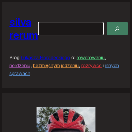
silva
Szukaj
rerum
Blog
Łukasza Horodeckiego
o:
rowerowaniu
,
nerdzeniu
,
bezmięsnym jedzeniu
,
rozrywce
i
innych
sprawach
.