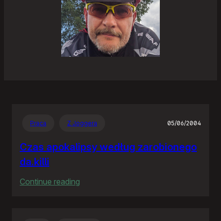
Praca
Z Joggera
05/06/2004
Czas apokalipsy według zarobionego
da.killi
:
Continue reading
Czas
apokalipsy
według