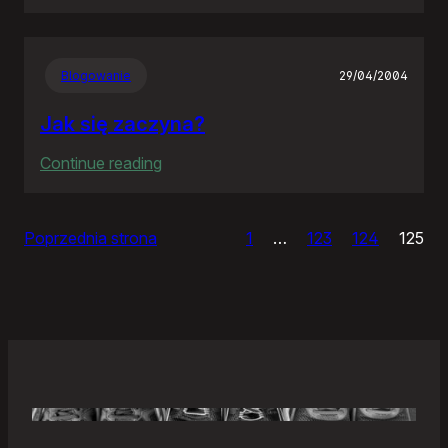
Samonierozwiązanie
Blogowanie
29/04/2004
Jak się zaczyna?
:
Continue reading
Jak
się
Poprzednia strona
1
…
123
124
125
zaczyna?