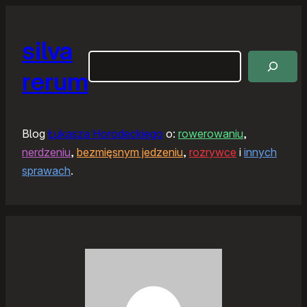
silva
Szukaj
rerum
Blog
Łukasza Horodeckiego
o:
rowerowaniu
,
nerdzeniu
,
bezmięsnym jedzeniu
,
rozrywce
i
innych
sprawach
.