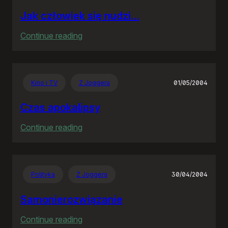
Jak człowiek się nudzi…
:
Continue reading
Jak
człowiek
się
Kino i TV
Z Joggera
01/05/2004
nudzi…
Czas apokalipsy
:
Continue reading
Czas
apokalipsy
Polityka
Z Joggera
30/04/2004
Samonierozwiązanie
:
Continue reading