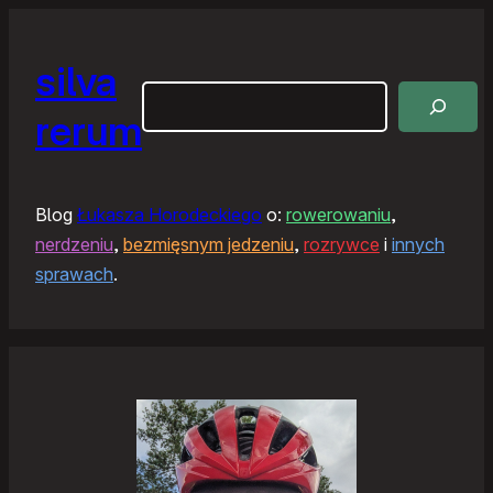
silva
Szukaj
rerum
Blog
Łukasza Horodeckiego
o:
rowerowaniu
,
nerdzeniu
,
bezmięsnym jedzeniu
,
rozrywce
i
innych
sprawach
.