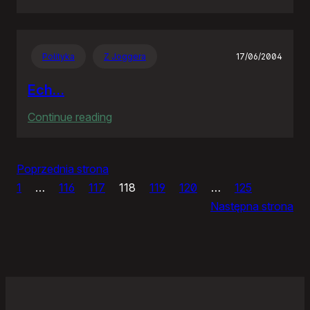
Moja
galeria
Polityka
Z Joggera
17/06/2004
Ech…
:
Continue reading
Ech…
Poprzednia strona
1
…
116
117
118
119
120
…
125
Następna strona