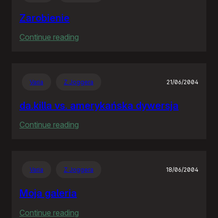
Zarobienie
:
Continue reading
Zarobienie
Varia
Z Joggera
21/06/2004
da.killa vs. amerykańska dywersja
:
Continue reading
da.killa
vs.
amerykańska
Varia
Z Joggera
18/06/2004
dywersja
Moja galeria
:
Continue reading