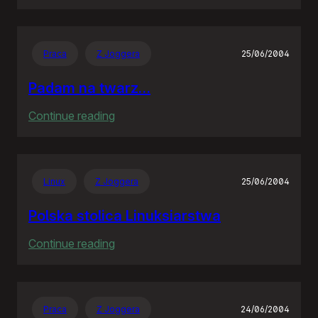
Siódme
niebo
Praca
Z Joggera
25/06/2004
Padam na twarz…
:
Continue reading
Padam
na
twarz…
Linux
Z Joggera
25/06/2004
Polska stolica Linuksiarstwa
:
Continue reading
Polska
stolica
Linuksiarstwa
Praca
Z Joggera
24/06/2004