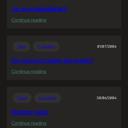
Ja chcę
blacklistę
!!!
:
Continue reading
Ja
chcę
blacklistę
!!!
Varia
Z Joggera
01/07/2004
Do czego przydaje się jogger?
:
Continue reading
Do
czego
przydaje
Praca
Z Joggera
30/06/2004
się
jogger?
Siódme niebo
:
Continue reading