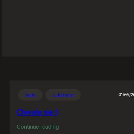
Varia
Z Joggera
01/05/
Chwalę się :)
:
Continue reading