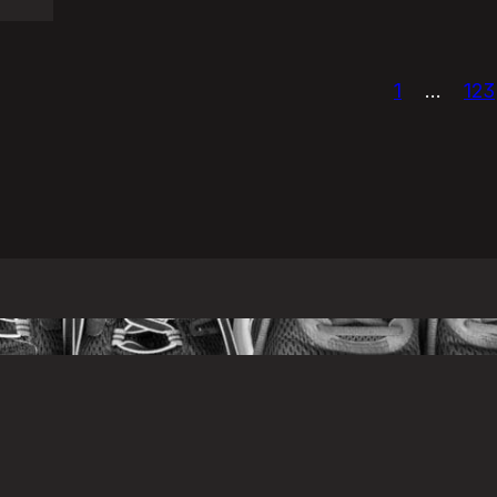
1
…
123