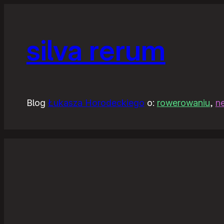
silva rerum
Blog
Łukasza Horodeckiego
o:
rowerowaniu
,
n