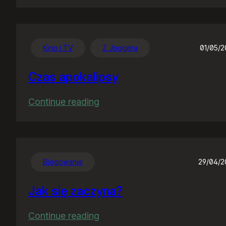
Chwalę
się
:)
Kino i TV
Z Joggera
01/05/
Czas apokalipsy
:
Continue reading
Czas
apokalipsy
Blogowanie
29/04/
Jak się zaczyna?
:
Continue reading