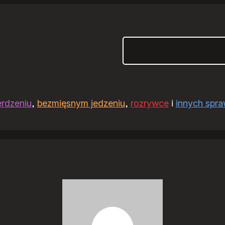
Szukaj
erdzeniu
,
bezmięsnym jedzeniu
,
rozrywce
i
innych spr