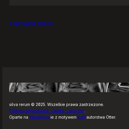
Jak
się
zaczyna?
Poprzednia strona
silva rerum © 2025. Wszelkie prawa zastrzeżone.
Polityka prywatności, ciastka i takie tam
.
Oparte na
WordPress
ie z motywem
Raft
autorstwa Otter.