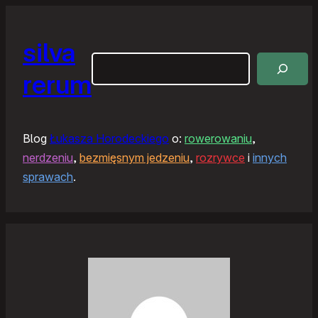
silva
Szukaj
rerum
Blog
Łukasza Horodeckiego
o:
rowerowaniu
,
nerdzeniu
,
bezmięsnym jedzeniu
,
rozrywce
i
innych
sprawach
.