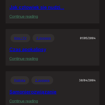
Jak człowiek się nudzi…
:
Continue reading
Jak
człowiek
się
Kino i TV
Z Joggera
01/05/2004
nudzi…
Czas apokalipsy
:
Continue reading
Czas
apokalipsy
Polityka
Z Joggera
30/04/2004
Samonierozwiązanie
:
Continue reading