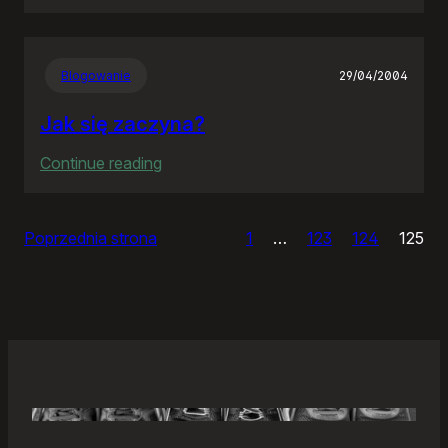
Samonierozwiązanie
Blogowanie
29/04/2004
Jak się zaczyna?
:
Continue reading
Jak
się
Poprzednia strona
1
…
123
124
125
zaczyna?