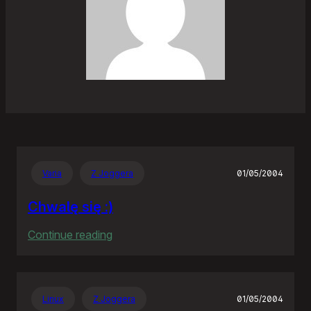
Varia
Z Joggera
01/05/2004
Chwalę się :)
:
Continue reading
Chwalę
się
:)
Linux
Z Joggera
01/05/2004