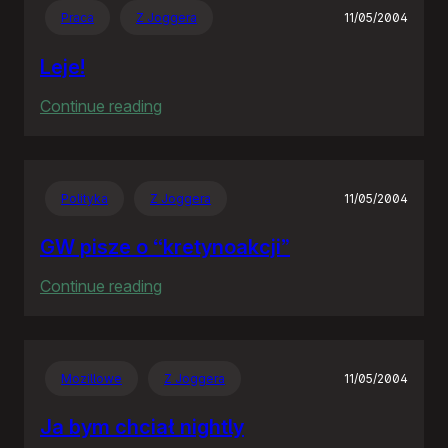
Praca
Z Joggera
11/05/2004
Leje!
:
Continue reading
Leje!
Polityka
Z Joggera
11/05/2004
GW pisze o “kretynoakcji”
:
Continue reading
GW
pisze
o
Mozillowe
Z Joggera
11/05/2004
“kretynoakcji”
Ja bym chciał nightly