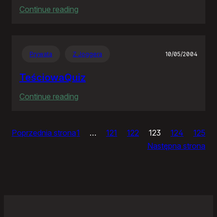
:
Continue reading
Ja
bym
chciał
Prywata
Z Joggera
10/05/2004
nightly
TeściowaQuiz
:
Continue reading
TeściowaQuiz
Poprzednia strona
1
…
121
122
123
124
125
Następna strona