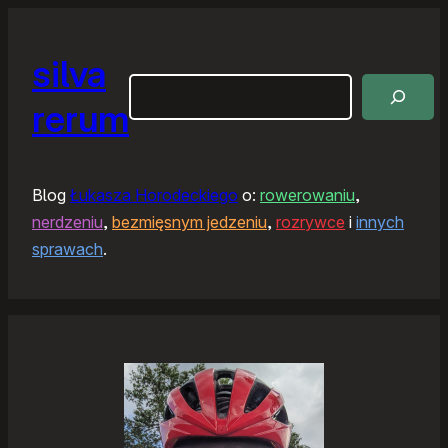
silva
Szukaj
rerum
Blog
Łukasza Horodeckiego
o:
rowerowaniu
,
nerdzeniu
,
bezmięsnym jedzeniu
,
rozrywce
i
innych
sprawach
.