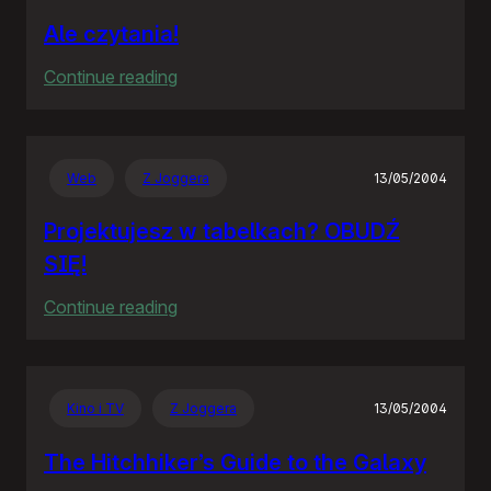
Ale czytania!
:
Continue reading
Ale
czytania!
Web
Z Joggera
13/05/2004
Projektujesz w tabelkach? OBUDŹ
SIĘ!
:
Continue reading
Projektujesz
w
tabelkach?
Kino i TV
Z Joggera
13/05/2004
OBUDŹ
SIĘ!
The Hitchhiker’s Guide to the Galaxy