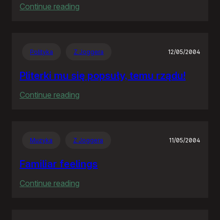
:
Continue reading
The
Hitchhiker’s
Guide
Polityka
Z Joggera
12/05/2004
to
the
Pliterki mu się popsuły, temu rządu!
Galaxy
:
Continue reading
Pliterki
mu
się
Muzyka
Z Joggera
11/05/2004
popsuły,
temu
Familiar feelings
rządu!
:
Continue reading
Familiar
feelings