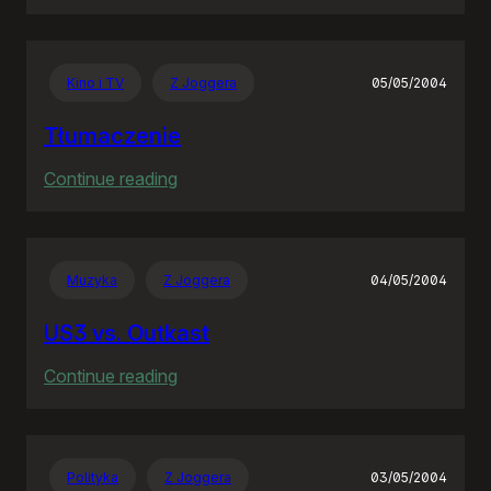
Jeden
błąd,
pięć
Kino i TV
Z Joggera
05/05/2004
lat,
siedem
Tłumaczenie
milionów
:
Continue reading
Tłumaczenie
Muzyka
Z Joggera
04/05/2004
US3 vs. Outkast
:
Continue reading
US3
vs.
Outkast
Polityka
Z Joggera
03/05/2004