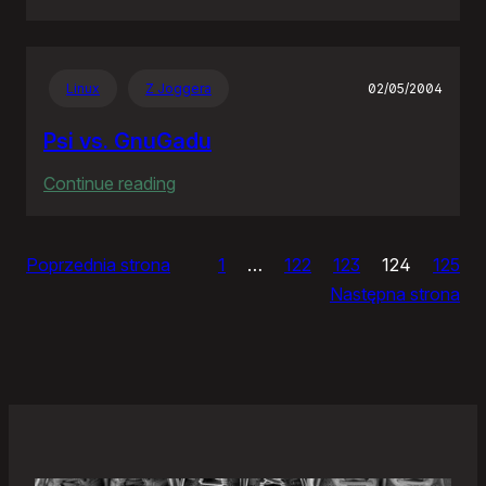
Zjazdy
klasowe
Linux
Z Joggera
02/05/2004
Psi vs. GnuGadu
:
Continue reading
Psi
vs.
Poprzednia strona
1
…
122
123
124
125
GnuGadu
Następna strona