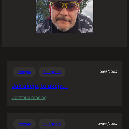
Polityka
Z Joggera
10/05/2004
Jak akcja, to akcja…
:
Continue reading
Jak
akcja,
to
Prywata
Z Joggera
09/05/2004
akcja…