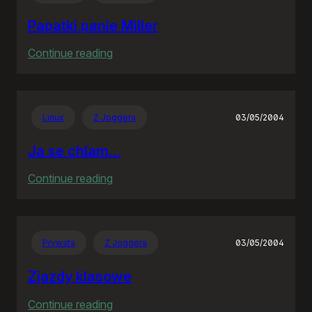
Papatki panie Miller
:
Continue reading
Papatki
panie
Miller
Linux
Z Joggera
03/05/2004
Ja se chlam…
:
Continue reading
Ja
se
chlam…
Prywata
Z Joggera
03/05/2004
Zjazdy klasowe
:
Continue reading