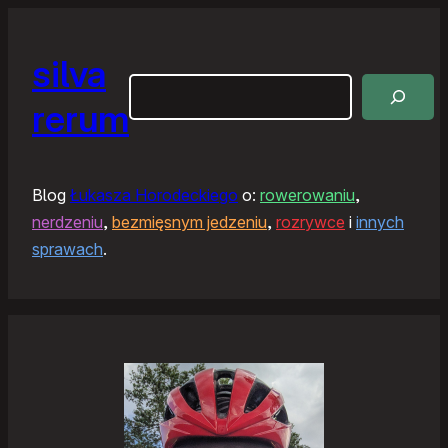
silva
Szukaj
rerum
Blog
Łukasza Horodeckiego
o:
rowerowaniu
,
nerdzeniu
,
bezmięsnym jedzeniu
,
rozrywce
i
innych
sprawach
.